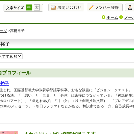
中
大
ホーム
メー
ージ
>高橋裕子
橋裕子
者プロフィール
橋裕子
生まれ。国際基督教大学教養学部語学科卒。おもな訳書に『ビジョン・クエスト』『
つける法』『「思い」と「言葉」と「身体」は密接につながっている』『神託的生活
ホロバアート）、『凍える遊び』『甘い女』（以上創元推理文庫）、『プレアデス
の30のメッセージ』（朝日ソノラマ）などがある。翻訳家である一方、自己成長や