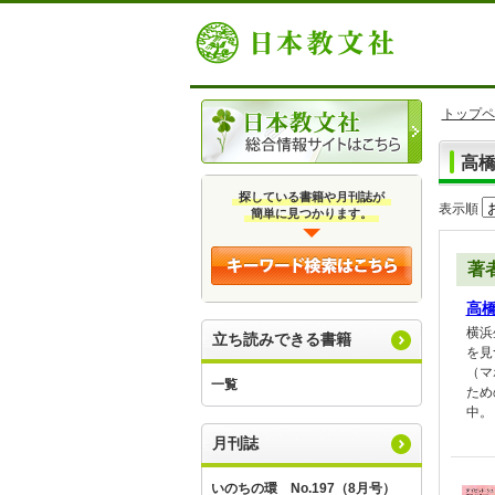
トップペ
高
探している書籍や月刊誌が
表示順
簡単に見つかります。
著
高
横浜
立ち読みできる書籍
を見
（マ
一覧
ため
中。
月刊誌
いのちの環 No.197（8月号）