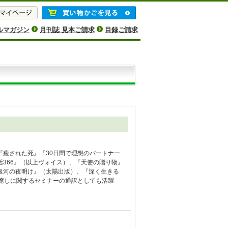
ルマガジン
月刊誌 見本ご請求
目録ご請求
癒された死』『30日間で理想のパートナー
366』（以上ヴォイス）、『天使の贈り物』
銀河の夜明け』（太陽出版）、『深く生きる
癒しに関するセミナーの通訳としても活躍