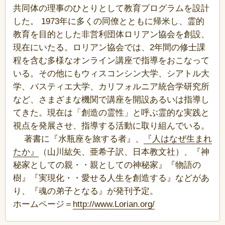
共同体の理事のひとりとして教育プログラムを設計
した。 1973年に多くの同僚とともに帰米し、霊的
教育を目的とした非営利団体ロリアン協会を創設、
現在にいたる。ロリアン協会では、2年間の修士課
程を含む多様なオンライン講座で指導をおこなって
いる。その他にもウィスコンシン大学、シアトル大
学、バスティエ大学、カリフォルニア統合学研究所
など、さまざまな機関で講座を開設あるいは指導し
てきた。現在は「創造の霊性」と呼ぶ霊的な実践と
視点を発展させ、指導する活動に取り組んでいる。
著書に『水瓶座を旅する者』、
『人はなぜ生まれ
たか』
（山川紘矢、亜希子訳、日本教文社）、『神
秘家としての親・・親としての神秘家』『物語の
樹』『実現化・・愛せる人生を創造する』などがあ
り、『魂の弟子となる』が発刊予定。
ホームページ＝
http://www.Lorian.org/