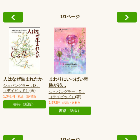
1/1ページ
人はなぜ生まれたか
まわりにいっぱい奇
跡が起
…
シュパングラー，D．
（デイビッド）
(著)
シュパングラー，D．
1,341円
（デイビッド）
(著)
（税込・送料別）
1,572円
（税込・送料別）
書籍（紙版）
書籍（紙版）
1/1ページ