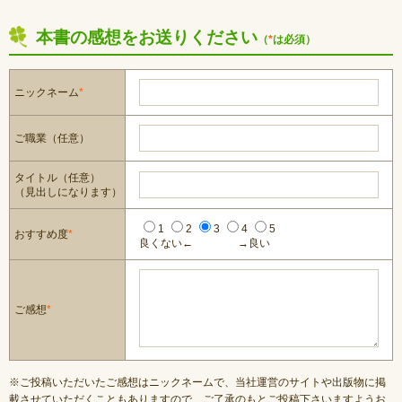
本書の感想をお送りください
（
*
は必須）
ニックネーム
*
ご職業（任意）
タイトル（任意）
（見出しになります）
1
2
3
4
5
おすすめ度
*
良くない←
→良い
ご感想
*
※ご投稿いただいたご感想はニックネームで、当社運営のサイトや出版物に掲
載させていただくこともありますので、ご了承のもとご投稿下さいますようお