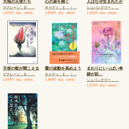
大地の天使たち
心の扉を開く
人はなぜ生まれたか
マクレーン，Ｄ． …
キャディ，Ｅ．（ …
シュパングラー， …
1,572円
1,870円
1,341円
（税込・送料別）
（税込・送料別）
（税込・送料別）
天使の歌が聞こえる
愛の波動を高めよう
まわりにいっぱい奇
跡が起
…
マクレーン，Ｄ． …
キャディ，Ｅ．（ …
1,676円
1,430円
シュパングラー， …
（税込・送料別）
（税込・送料別）
1,572円
（税込・送料別）