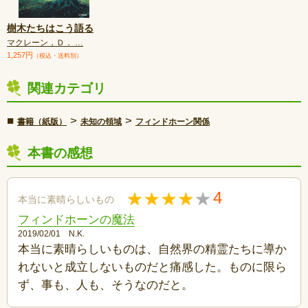
樹木たちはこう語る
マクレーン，Ｄ． …
1,257円
（税込・送料別）
関連カテゴリ
■
>
>
書籍（紙版）
未知の領域
フィンドホーン関係
本書の感想
4
本当に素晴らしいもの
フィンドホーンの魔法
2019/02/01 N.K.
本当に素晴らしいものは、自然界の精霊たちに導か
れないと成立しないものだと痛感した。ものに限ら
ず、事も、人も、そうなのだと。