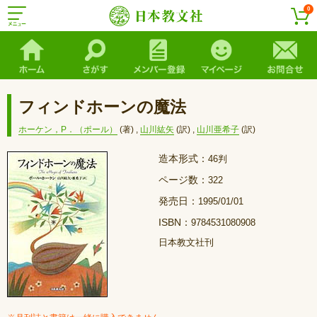
0
フィンドホーンの魔法
ホーケン，P．（ポール）
(著)
,
山川紘矢
(訳)
,
山川亜希子
(訳)
造本形式：
46判
ページ数：
322
発売日：
1995/01/01
ISBN：
9784531080908
日本教文社刊