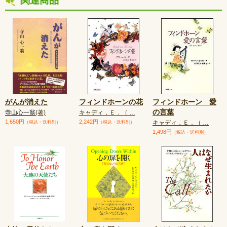
関連商品
がんが消えた
フィンドホーンの花
フィンドホーン 愛
の言葉
寺山心一翁
(著)
キャディ，Ｅ．（ …
1,650円
2,242円
キャディ，Ｅ．（ …
（税込・送料別）
（税込・送料別）
1,498円
（税込・送料別）