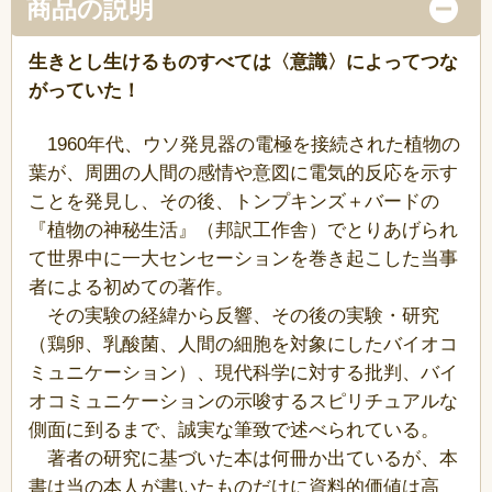
商品の説明
生きとし生けるものすべては〈意識〉によってつな
がっていた！
1960年代、ウソ発見器の電極を接続された植物の
葉が、周囲の人間の感情や意図に電気的反応を示す
ことを発見し、その後、トンプキンズ＋バードの
『植物の神秘生活』（邦訳工作舎）でとりあげられ
て世界中に一大センセーションを巻き起こした当事
者による初めての著作。
その実験の経緯から反響、その後の実験・研究
（鶏卵、乳酸菌、人間の細胞を対象にしたバイオコ
ミュニケーション）、現代科学に対する批判、バイ
オコミュニケーションの示唆するスピリチュアルな
側面に到るまで、誠実な筆致で述べられている。
著者の研究に基づいた本は何冊か出ているが、本
書は当の本人が書いたものだけに資料的価値は高