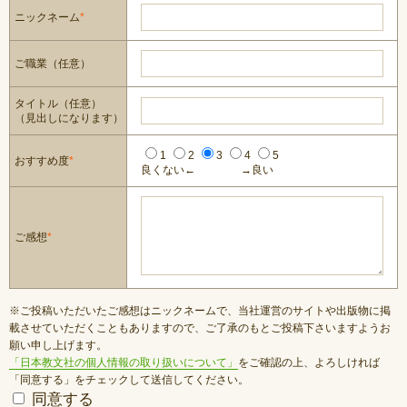
ニックネーム
*
ご職業（任意）
タイトル（任意）
（見出しになります）
1
2
3
4
5
おすすめ度
*
良くない←
→良い
ご感想
*
※ご投稿いただいたご感想はニックネームで、当社運営のサイトや出版物に掲
載させていただくこともありますので、ご了承のもとご投稿下さいますようお
願い申し上げます。
「日本教文社の個人情報の取り扱いについて」
をご確認の上、よろしければ
「同意する」をチェックして送信してください。
同意する