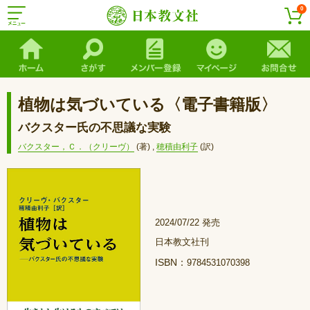
0
植物は気づいている〈電子書籍版〉
バクスター氏の不思議な実験
バクスター，Ｃ．（クリーヴ）
(著)
,
穂積由利子
(訳)
2024/07/22 発売
日本教文社刊
ISBN：
9784531070398