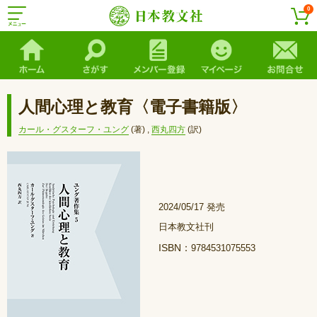
0
人間心理と教育〈電子書籍版〉
カール・グスターフ・ユング
(著)
,
西丸四方
(訳)
2024/05/17 発売
日本教文社刊
ISBN：
9784531075553