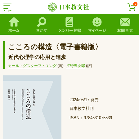
0
こころの構造〈電子書籍版〉
近代心理学の応用と進歩
カール・グスターフ・ユング
(著)
,
江野専次郎
(訳)
2024/05/17 発売
日本教文社刊
ISBN：
9784531075539