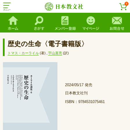
0
歴史の生命〈電子書籍版〉
トマス・カーライル
(著)
,
宇山直亮
(訳)
2024/05/17 発売
日本教文社刊
ISBN：
9784531075461