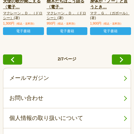
天使の歌が聞こえる
樹木たちはこう語る
身体が「ノー」と言
〈電子
…
〈電子
…
うとき
…
マクレーン，Ｄ．（ドロ
マクレーン，Ｄ．（ドロ
マテ，Ｇ．（ガボール）
シー）
(著)
シー）
(著)
(著)
1,300円
950円
1,900円
（税込・送料別）
（税込・送料別）
（税込・送料別）
電子書籍
電子書籍
電子書籍
2/7ページ
メールマガジン
お問い合わせ
個人情報の取り扱いについて