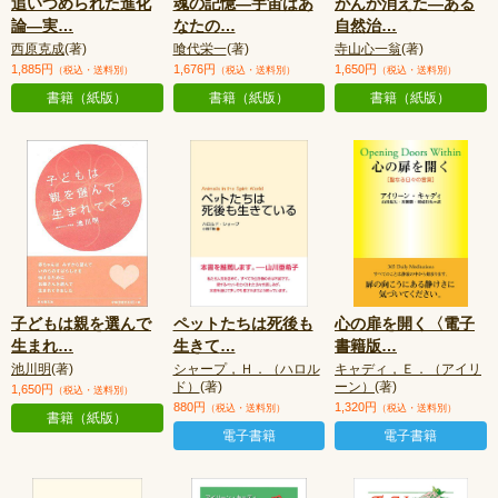
追いつめられた進化
魂の記憶—宇宙はあ
がんが消えた—ある
論—実
…
なたの
…
自然治
…
西原克成
(著)
喰代栄一
(著)
寺山心一翁
(著)
1,885円
1,676円
1,650円
（税込・送料別）
（税込・送料別）
（税込・送料別）
書籍（紙版）
書籍（紙版）
書籍（紙版）
子どもは親を選んで
ペットたちは死後も
心の扉を開く〈電子
生まれ
…
生きて
…
書籍版
…
池川明
(著)
シャープ，Ｈ．（ハロル
キャディ，Ｅ．（アイリ
ド）
(著)
ーン）
(著)
1,650円
（税込・送料別）
880円
1,320円
（税込・送料別）
（税込・送料別）
書籍（紙版）
電子書籍
電子書籍