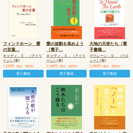
フィンドホーン 愛
愛の波動を高めよう
大地の天使たち〈電
の言葉
…
〈電子
…
子書籍
…
キャディ，Ｅ．（アイリ
キャディ，Ｅ．（アイリ
マクレーン，Ｄ．（ドロ
ーン）
(著)
ーン）
(著)
シー）
(著)
1,210円
1,100円
1,100円
（税込・送料別）
（税込・送料別）
（税込・送料別）
電子書籍
電子書籍
電子書籍