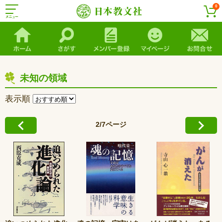
0
未知の領域
表示順
2/7ページ