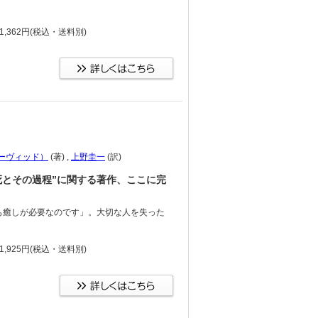
,362円
(税込・送料別)
ーヴィッド）
(著)
,
上野圭一
(訳)
死とその過程”に関する著作、ここに完
も癒しが必要なのです」。大切な人を失った
。
,925円
(税込・送料別)