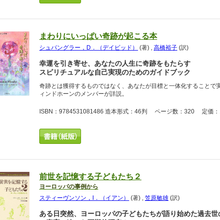
まわりにいっぱい奇跡が起こる本
シュパングラー，D．（デイビッド）
(著)
,
高橋裕子
(訳)
幸運を引き寄せ、あなたの人生に奇跡をもたらす
スピリチュアルな自己実現のためのガイドブック
奇跡とは獲得するものではなく、あなたが目標と一体化することで
ィンドホーンのメンバーが詳説。
ISBN：9784531081486 造本形式：46判 ページ数：320 定価：1
前世を記憶する子どもたち２
ヨーロッパの事例から
スティーヴンソン，I．（イアン）
(著)
,
笠原敏雄
(訳)
ある日突然、ヨーロッパの子どもたちが語り始めた過去世