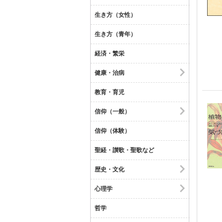
生き方（女性）
生き方（青年）
経済・繁栄
健康・治病
教育・育児
信仰（一般）
信仰（体験）
聖経・讃歌・聖歌など
歴史・文化
心理学
哲学