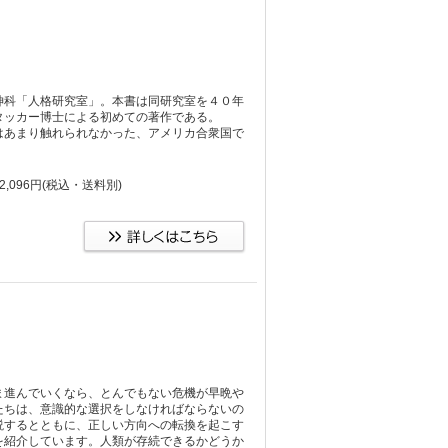
神科「人格研究室」。本書は同研究室を４０年
タッカー博士による初めての著作である。
はあまり触れられなかった、アメリカ合衆国で
,096円
(税込・送料別)
ま進んでいくなら、とんでもない危機が早晩や
たちは、意識的な選択をしなければならないの
説するとともに、正しい方向への転換を起こす
を紹介しています。人類が存続できるかどうか