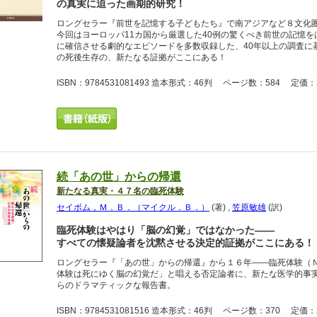
の真実に迫った画期的研究！
ロングセラー『前世を記憶する子どもたち』で南アジアなど８文化
今回はヨーロッパ11カ国から厳選した40例の驚くべき前世の記憶
に確信させる劇的なエピソードを多数収録した、40年以上の調査に
の死後生存の、新たなる証拠がここにある！
ISBN：9784531081493 造本形式：46判 ページ数：584 定価：2
続「あの世」からの帰還
新たなる真実・４７名の臨死体験
セイボム，Ｍ．Ｂ．（マイクル．Ｂ．）
(著)
,
笠原敏雄
(訳)
臨死体験はやはり「脳の幻覚」ではなかった――
すべての懐疑論者を沈黙させる決定的証拠がここにある！
ロングセラー『「あの世」からの帰還』から１６年――臨死体験（
体験は死にゆく脳の幻覚だ」と唱える否定論者に、新たな医学的事実
らのドラマティックな報告書。
ISBN：9784531081516 造本形式：46判 ページ数：370 定価：2