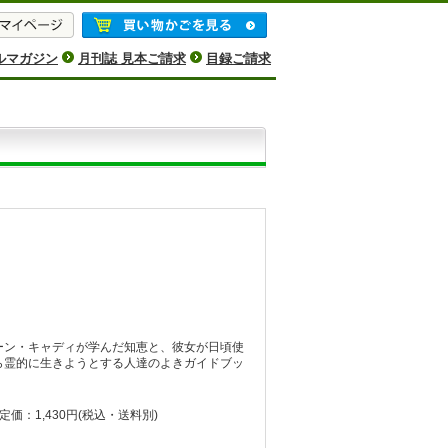
ルマガジン
月刊誌 見本ご請求
目録ご請求
ーン・キャディが学んだ知恵と、彼女が日頃使
ら霊的に生きようとする人達のよきガイドブッ
定価：1,430円
(税込・送料別)