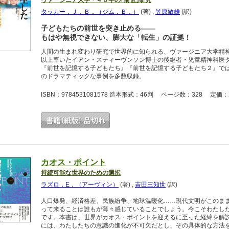
ヴァージニア大学・４０年の｢前世｣研究
タッカー，Ｊ．Ｂ．（ジム．Ｂ．）
(著)
,
笠原敏雄
(訳)
子どもたちの前世を突き止める――
もはや無視できない、膨大な「転生」の証拠！
人間の生まれ変わり研究で世界的に知られる、ヴァージニア大学精
以上率いたイアン・スティーヴンソン博士の後継者・児童精神科医
『前世を記憶する子どもたち』『前世を記憶する子どもたち２』で
のドラマティックな事例を多数収録。
ISBN：9784531081578 造本形式：46判 ページ数：328 定価：2
カオス・ポイント
持続可能な世界のための選択
ラズロ，E．（アーヴィン）
(著)
,
吉田三知世
(訳)
人口爆発、経済格差、民族紛争、地球温暖化……現代文明がこのま
って来ることは誰もが薄々感じていることでしょう。今こそわたし
です。本書は、世界がカオス・ポイントを迎えるに至った経緯を解
には、わたしたちの意識の進化が不可欠だとし、その具体的な方法