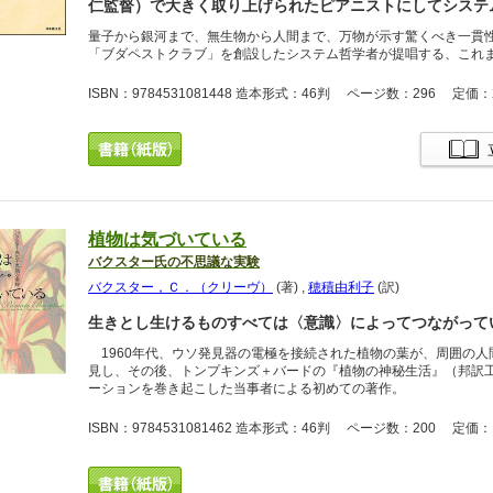
仁監督）で大きく取り上げられたピアニストにしてシステ
量子から銀河まで、無生物から人間まで、万物が示す驚くべき一貫
「ブダペストクラブ」を創設したシステム哲学者が提唱する、これ
ISBN：9784531081448 造本形式：46判 ページ数：296 定価：2
植物は気づいている
バクスター氏の不思議な実験
バクスター，Ｃ．（クリーヴ）
(著)
,
穂積由利子
(訳)
生きとし生けるものすべては〈意識〉によってつながって
1960年代、ウソ発見器の電極を接続された植物の葉が、周囲の人
見し、その後、トンプキンズ＋バードの『植物の神秘生活』（邦訳
ーションを巻き起こした当事者による初めての著作。
ISBN：9784531081462 造本形式：46判 ページ数：200 定価：1