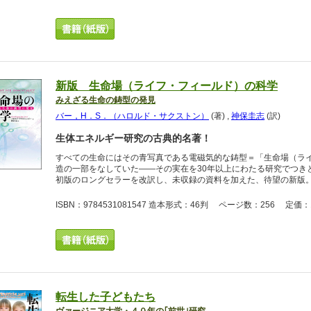
新版 生命場（ライフ・フィールド）の科学
みえざる生命の鋳型の発見
バー，H．S．（ハロルド・サクストン）
(著)
,
神保圭志
(訳)
生体エネルギー研究の古典的名著！
すべての生命にはその青写真である電磁気的な鋳型＝「生命場（ラ
造の一部をなしていた――その実在を30年以上にわたる研究でつきと
初版のロングセラーを改訳し、未収録の資料を加えた、待望の新版
ISBN：9784531081547 造本形式：46判 ページ数：256 定価：1
転生した子どもたち