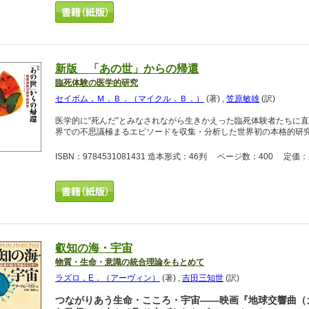
新版 「あの世」からの帰還
臨死体験の医学的研究
セイボム，Ｍ．Ｂ．（マイクル．Ｂ．）
(著)
,
笠原敏雄
(訳)
医学的に“死んだ”とみなされながら生きかえった臨死体験者たちに
界での不思議極まるエピソードを収集・分析した世界初の本格的研
ISBN：9784531081431 造本形式：46判 ページ数：400 定価：2
叡知の海・宇宙
物質・生命・意識の統合理論をもとめて
ラズロ，E．（アーヴィン）
(著)
,
吉田三知世
(訳)
つながりあう生命・こころ・宇宙――映画『地球交響曲（