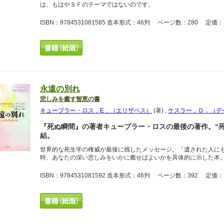
は、もはやＳＦのテーマではないのです。
ISBN：9784531081585 造本形式：46判 ページ数：280 定価：1
永遠の別れ
悲しみを癒す智恵の書
キューブラー・ロス，E．（エリザベス）
(著)
,
ケスラー，Ｄ．（デ
『死ぬ瞬間』の著者キューブラー・ロスの最後の著作。“
結。
世界的な死生学の権威が最後に残したメッセージ。「遺された人に
時、あなたの深い悲しみをいかに癒せばよいかを具体的に示した本
ISBN：9784531081592 造本形式：46判 ページ数：392 定価：1