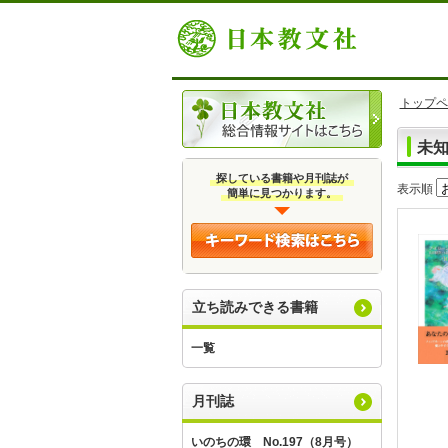
トップペ
未
探している書籍や月刊誌が
表示順
簡単に見つかります。
立ち読みできる書籍
一覧
月刊誌
いのちの環 No.197（8月号）