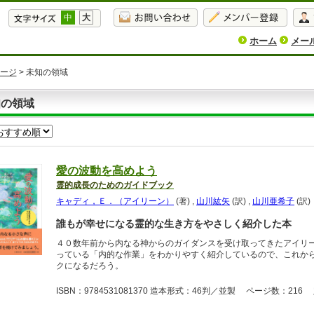
中
大
ホーム
メー
ージ
> 未知の領域
知の領域
愛の波動を高めよう
霊的成長のためのガイドブック
キャディ，Ｅ．（アイリーン）
(著)
,
山川紘矢
(訳)
,
山川亜希子
(訳)
誰もが幸せになる霊的な生き方をやさしく紹介した本
４０数年前から内なる神からのガイダンスを受け取ってきたアイリ
っている「内的な作業」をわかりやすく紹介しているので、これか
クになるだろう。
ISBN：9784531081370 造本形式：46判／並製 ページ数：216 