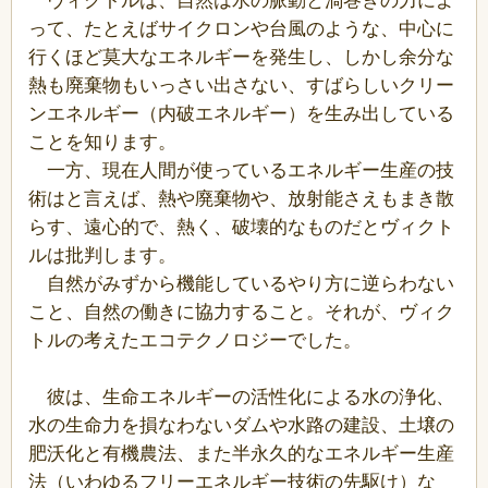
ヴィクトルは、自然は水の脈動と渦巻きの力によ
って、たとえばサイクロンや台風のような、中心に
行くほど莫大なエネルギーを発生し、しかし余分な
熱も廃棄物もいっさい出さない、すばらしいクリー
ンエネルギー（内破エネルギー）を生み出している
ことを知ります。
一方、現在人間が使っているエネルギー生産の技
術はと言えば、熱や廃棄物や、放射能さえもまき散
らす、遠心的で、熱く、破壊的なものだとヴィクト
ルは批判します。
自然がみずから機能しているやり方に逆らわない
こと、自然の働きに協力すること。それが、ヴィク
トルの考えたエコテクノロジーでした。
彼は、生命エネルギーの活性化による水の浄化、
水の生命力を損なわないダムや水路の建設、土壌の
肥沃化と有機農法、また半永久的なエネルギー生産
法（いわゆるフリーエネルギー技術の先駆け）な