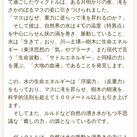
て過ごしたヴィクトルは、ある月明かりの夜、滝を
さかのぼるマスの姿に引きつけられました。
「マスはなぜ、重力に逆らって滝を昇れるのか？」
そして彼は、自然界の水は４℃の温度（特異点）
を中心にらせん状の渦を巻き、脈動していること、
水は「生きて」おり、川―土壌―樹木に生命エネル
ギー（東洋思想の「気」やプラーナ、また現代で言
う「生命波動」「サトルエネルギー」と同様の力）
を運ぶ、「大地の血液」であることを発見します。
この、水の生命エネルギーは「浮揚力」（反重力）
をもっており、マスに滝を昇らせ、樹木の樹液を、
科学的法則を超えて１００メートル以上も引き上げ
ます。
そしてまた、ルルドなど自然の湧き水がもつ不思
議な「癒しの力」の源となっているのです。