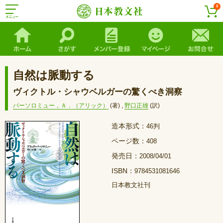
0
自然は脈動する
ヴィクトル・シャウベルガーの驚くべき洞察
バーソロミュー，Ａ．（アリック）
(著)
,
野口正雄
(訳)
造本形式：
46判
ページ数：
408
発売日：
2008/04/01
ISBN：
9784531081646
日本教文社刊