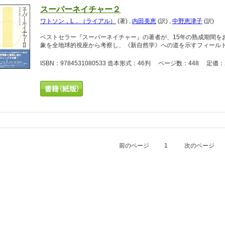
スーパーネイチャー２
ワトソン，L．（ライアル）
(著)
,
内田美恵
(訳)
,
中野恵津子
(訳)
ベストセラー『スーパーネイチャー』の著者が、15年の熟成期間を
象を全地球的視座から考察し、《新自然学》への道を示すフィール
ISBN：9784531080533 造本形式：46判 ページ数：448 定価：2
前のページ
1
次のページ