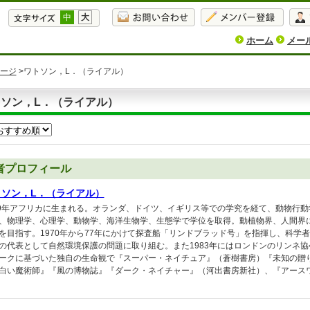
中
大
ホーム
メー
ージ
>ワトソン，L．（ライアル）
トソン，L．（ライアル）
者プロフィール
トソン，L．（ライアル）
39年アフリカに生まれる。オランダ、ドイツ、イギリス等での学究を経て、動物行
、物理学、心理学、動物学、海洋生物学、生態学で学位を取得。動植物界、人間界
を目指す。1970年から77年にかけて探査船「リンドブラッド号」を指揮し、科学
の代表として自然環境保護の問題に取り組む。また1983年にはロンドンのリンネ
ークに基づいた独自の生命観で『スーパー・ネイチュア』（蒼樹書房）『未知の贈
白い魔術師』『風の博物誌』『ダーク・ネイチャー』（河出書房新社）、『アース