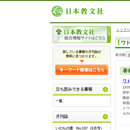
トップペ
ワ
探している書籍や月刊誌が
表示順
簡単に見つかります。
著
ワ
19
立ち読みできる書籍
理学
構築
一覧
和国
ドワ
カの
月刊誌
いのちの環 No.197（8月号）