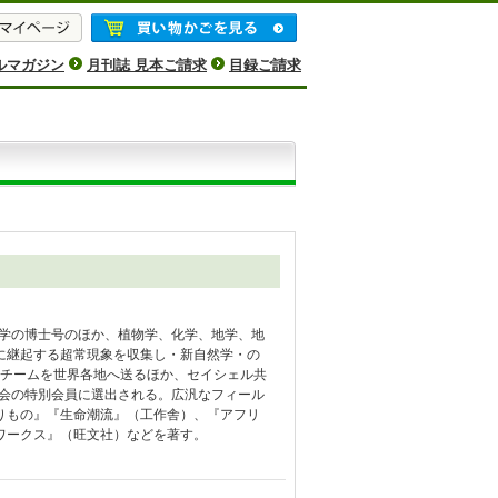
ルマガジン
月刊誌 見本ご請求
目録ご請求
動学の博士号のほか、植物学、化学、地学、地
に継起する超常現象を収集し・新自然学・の
者チームを世界各地へ送るほか、セイシェル共
協会の特別会員に選出される。広汎なフィール
りもの』『生命潮流』（工作舎）、『アフリ
ワークス』（旺文社）などを著す。