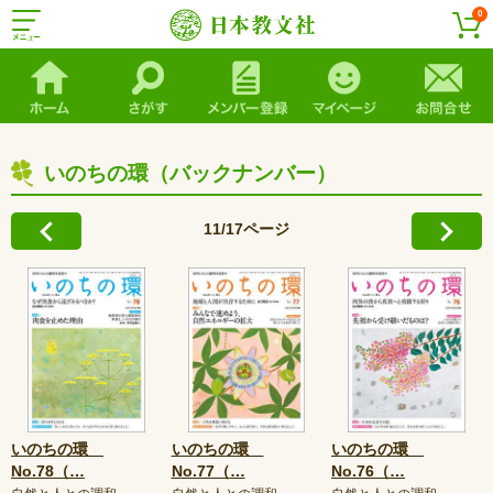
0
いのちの環（バックナンバー）
11/17ページ
いのちの環
いのちの環
いのちの環
No.78（
…
No.77（
…
No.76（
…