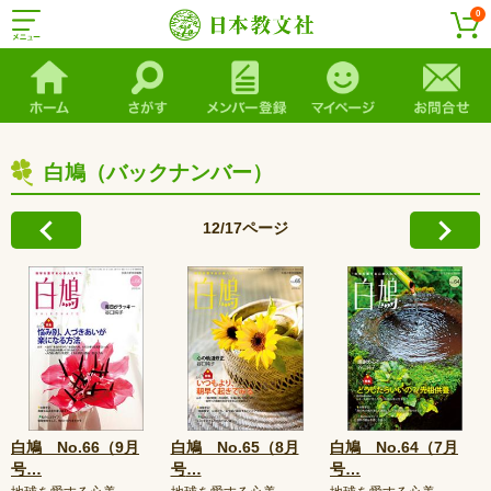
0
白鳩（バックナンバー）
12/17ページ
白鳩 No.66（9月
白鳩 No.65（8月
白鳩 No.64（7月
号
…
号
…
号
…