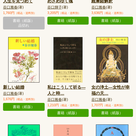
人生を見つめて
めざめゆく魂
維摩経解釈
谷口雅春
(著)
谷口輝子
(著)
谷口雅春
(著)
1,760円
3,205円
3,636円
（税込・送料別）
（税込・送料別）
（税込・送料別）
書籍（紙版）
書籍（紙版）
書籍（紙版）
品切れ
新しい結婚
私はこうして祈る—
女の浄土—女性が幸
人と時
…
福の天
…
谷口雅春
(著)
1,676円
谷口雅春
(著)
谷口雅春
(著)
（税込・送料別）
1,210円
1,707円
（税込・送料別）
（税込・送料別）
書籍（紙版）
書籍（紙版）
書籍（紙版）