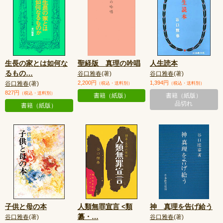
生長の家とは如何な
聖経版 真理の吟唱
人生読本
るもの
…
谷口雅春
(著)
谷口雅春
(著)
2,200円
1,394円
谷口雅春
(著)
（税込・送料別）
（税込・送料別）
827円
（税込・送料別）
書籍（紙版）
書籍（紙版）
品切れ
書籍（紙版）
子供と母の本
人類無罪宣言 <類
神 真理を告げ給う
纂・
…
谷口雅春
(著)
谷口雅春
(著)