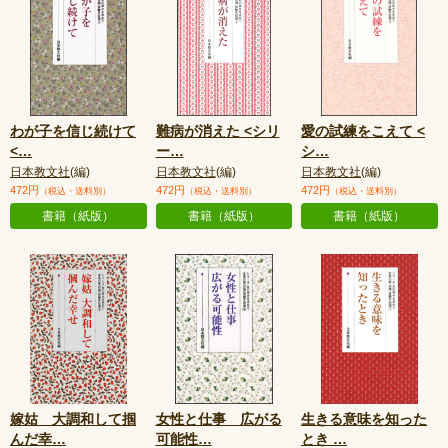
わが子を信じ続けて
難病が消えた <シリ
愛の試練をこえて <
<
…
ー
…
シ
…
日本教文社
(編)
日本教文社
(編)
日本教文社
(編)
472円
472円
472円
（税込・送料別）
（税込・送料別）
（税込・送料別）
書籍（紙版）
書籍（紙版）
書籍（紙版）
嫁姑 大調和して掴
女性と仕事 広がる
生きる意味を知った
んだ幸
…
可能性
…
とき
…