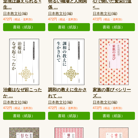
逆境は越えられる <
明るい職場と人間関
心で開いた繁栄の道
生
…
係
…
<
…
日本教文社
(編)
日本教文社
(編)
日本教文社
(編)
472円
472円
472円
（税込・送料別）
（税込・送料別）
（税込・送料別）
書籍（紙版）
書籍（紙版）
書籍（紙版）
治癒はなぜ起こった
調和の教えに生かさ
家族の喜び <シリー
か
…
れて
…
ズ
…
日本教文社
(編)
日本教文社
(編)
日本教文社
(編)
472円
472円
472円
（税込・送料別）
（税込・送料別）
（税込・送料別）
書籍（紙版）
書籍（紙版）
書籍（紙版）