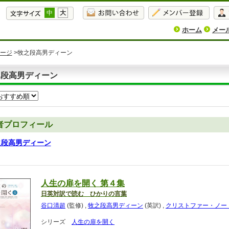
中
大
ホーム
メー
ージ
>牧之段高男ディーン
之段高男ディーン
者プロフィール
之段高男ディーン
人生の扉を開く 第４集
日英対訳で読む ひかりの言葉
谷口清超
(監修)
,
牧之段高男ディーン
(英訳)
,
クリストファー・ノー
シリーズ
人生の扉を開く