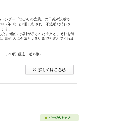
レンダー『ひかりの言葉』の日英対訳版で
（2007年刊）と3冊刊行され、不透明な時代を
ります。
ました。端的に指針が示された主文と、それを詳
は、読む人に勇気と明るい希望を運んでくれま
：1,540円
(税込・送料別)