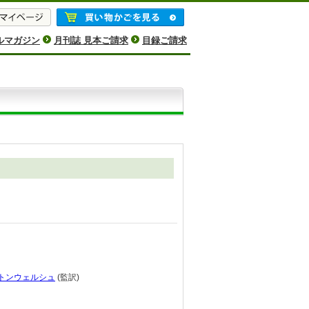
ルマガジン
月刊誌 見本ご請求
目録ご請求
トンウェルシュ
(監訳)