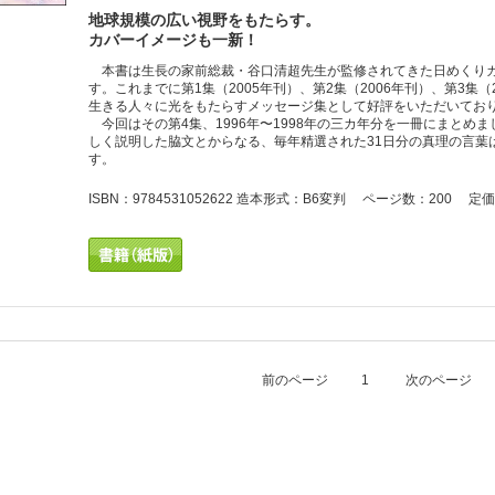
地球規模の広い視野をもたらす。
カバーイメージも一新！
本書は生長の家前総裁・谷口清超先生が監修されてきた日めくりカ
す。これまでに第1集（2005年刊）、第2集（2006年刊）、第3集
生きる人々に光をもたらすメッセージ集として好評をいただいてお
今回はその第4集、1996年〜1998年の三カ年分を一冊にまとめ
しく説明した脇文とからなる、毎年精選された31日分の真理の言葉
す。
ISBN：9784531052622 造本形式：B6変判 ページ数：200 定価
前のページ
1
次のページ