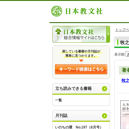
トップペ
牧
探している書籍や月刊誌が
表示順
簡単に見つかります。
著
牧
立ち読みできる書籍
一覧
月刊誌
いのちの環 No.197（8月号）