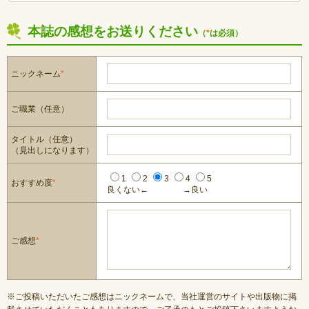
本誌の感想をお送りください
（
*
は必須）
ニックネーム
*
ご職業（任意）
タイトル（任意）
（見出しになります）
1
2
3
4
5
おすすめ度
*
良くない←
→良い
ご感想
*
※ご投稿いただいたご感想はニックネームで、当社運営のサイトや出版物に掲