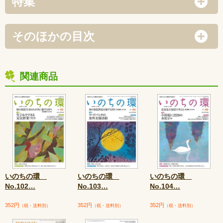
特集
そのほかの目次
関連商品
いのちの環
いのちの環
いのちの環
No.102
…
No.103
…
No.104
…
352円
352円
352円
（税・送料別）
（税・送料別）
（税・送料別）