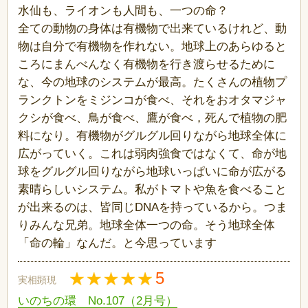
水仙も、ライオンも人間も、一つの命？
全ての動物の身体は有機物で出来ているけれど、動
物は自分で有機物を作れない。地球上のあらゆると
ころにまんべんなく有機物を行き渡らせるために
な、今の地球のシステムが最高。たくさんの植物プ
ランクトンをミジンコが食べ、それをおオタマジャ
クシが食べ、鳥が食べ、鷹が食べ，死んで植物の肥
料になり。有機物がグルグル回りながら地球全体に
広がっていく。これは弱肉強食ではなくて、命が地
球をグルグル回りながら地球いっぱいに命が広がる
素晴らしいシステム。私がトマトや魚を食べること
が出来るのは、皆同じDNAを持っているから。つま
りみんな兄弟。地球全体一つの命。そう地球全体
「命の輪」なんだ。と今思っています
5
実相顕現
いのちの環 No.107（2月号）