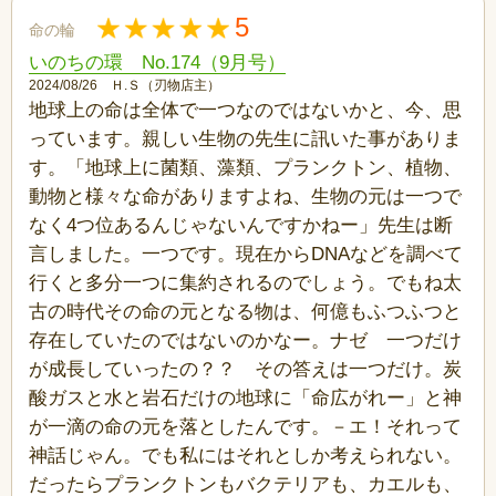
5
命の輪
いのちの環 No.174（9月号）
2024/08/26 Ｈ.Ｓ（刃物店主）
地球上の命は全体で一つなのではないかと、今、思
っています。親しい生物の先生に訊いた事がありま
す。「地球上に菌類、藻類、プランクトン、植物、
動物と様々な命がありますよね、生物の元は一つで
なく4つ位あるんじゃないんですかねー」先生は断
言しました。一つです。現在からDNAなどを調べて
行くと多分一つに集約されるのでしょう。でもね太
古の時代その命の元となる物は、何億もふつふつと
存在していたのではないのかなー。ナゼ 一つだけ
が成長していったの？？ その答えは一つだけ。炭
酸ガスと水と岩石だけの地球に「命広がれー」と神
が一滴の命の元を落としたんです。－エ！それって
神話じゃん。でも私にはそれとしか考えられない。
だったらプランクトンもバクテリアも、カエルも、