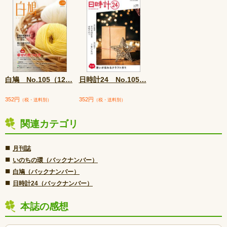
白鳩 No.105（12
…
日時計24 No.105
…
352円
352円
（税・送料別）
（税・送料別）
関連カテゴリ
■
月刊誌
■
いのちの環（バックナンバー）
■
白鳩（バックナンバー）
■
日時計24（バックナンバー）
本誌の感想