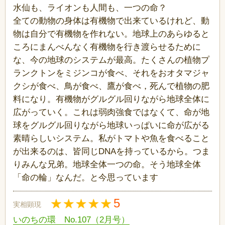
水仙も、ライオンも人間も、一つの命？
全ての動物の身体は有機物で出来ているけれど、動
物は自分で有機物を作れない。地球上のあらゆると
ころにまんべんなく有機物を行き渡らせるために
な、今の地球のシステムが最高。たくさんの植物プ
ランクトンをミジンコが食べ、それをおオタマジャ
クシが食べ、鳥が食べ、鷹が食べ，死んで植物の肥
料になり。有機物がグルグル回りながら地球全体に
広がっていく。これは弱肉強食ではなくて、命が地
球をグルグル回りながら地球いっぱいに命が広がる
素晴らしいシステム。私がトマトや魚を食べること
が出来るのは、皆同じDNAを持っているから。つま
りみんな兄弟。地球全体一つの命。そう地球全体
「命の輪」なんだ。と今思っています
5
実相顕現
いのちの環 No.107（2月号）