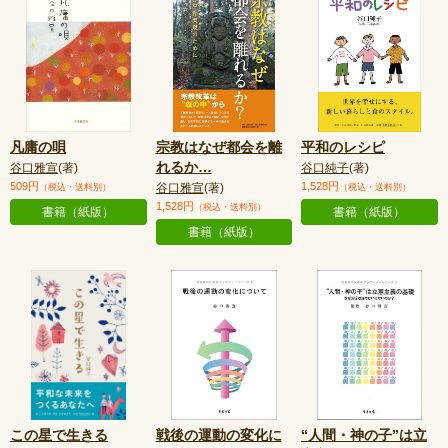
凡庸の唄
宗教はなぜ都会を離
平和のレシピ
れるか
…
谷口雅宣
(著)
谷口純子
(著)
509円
1,528円
谷口雅宣
(著)
（税込・送料別）
（税込・送料別）
1,528円
（税込・送料別）
書籍（紙版）
書籍（紙版）
書籍（紙版）
この星で生きる
戦後の運動の変化に
“人間・神の子”は立