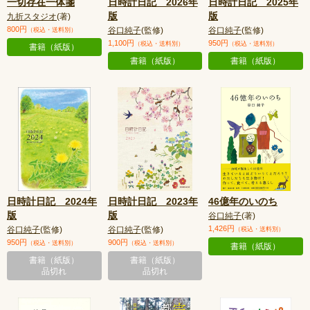
一切存在一体箋
日時計日記 2026年
日時計日記 2025年
版
版
九折スタジオ
(著)
800円
谷口純子
(監修)
谷口純子
(監修)
（税込・送料別）
1,100円
950円
（税込・送料別）
（税込・送料別）
書籍（紙版）
書籍（紙版）
書籍（紙版）
日時計日記 2024年
日時計日記 2023年
46億年のいのち
版
版
谷口純子
(著)
1,426円
谷口純子
(監修)
谷口純子
(監修)
（税込・送料別）
950円
900円
（税込・送料別）
（税込・送料別）
書籍（紙版）
書籍（紙版）
書籍（紙版）
品切れ
品切れ