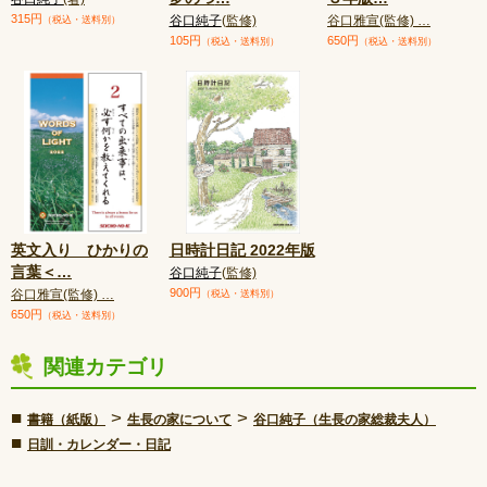
315円
谷口純子
(監修)
谷口雅宣(監修) …
（税込・送料別）
105円
650円
（税込・送料別）
（税込・送料別）
英文入り ひかりの
日時計日記 2022年版
言葉＜
…
谷口純子
(監修)
900円
谷口雅宣(監修) …
（税込・送料別）
650円
（税込・送料別）
関連カテゴリ
■
>
>
書籍（紙版）
生長の家について
谷口純子（生長の家総裁夫人）
■
日訓・カレンダー・日記