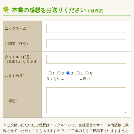
本書の感想をお送りください
（
*
は必須）
ニックネーム
*
ご職業（任意）
タイトル（任意）
（見出しになります）
1
2
3
4
5
おすすめ度
*
良くない←
→良い
ご感想
*
※ご投稿いただいたご感想はニックネームで、当社運営のサイトや出版物に掲
載させていただくこともありますので、ご了承のもとご投稿下さいますようお