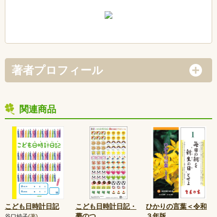
著者プロフィール
関連商品
こども日時計日記
こども日時計日記・
ひかりの言葉＜令和
夢のつ
…
３年版
…
谷口純子
(著)