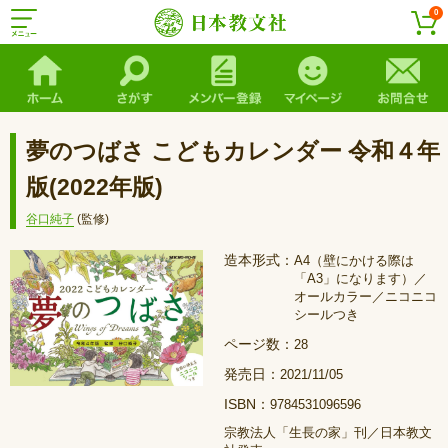
0
夢のつばさ こどもカレンダー 令和４年
版(2022年版)
谷口純子
(監修)
造本形式：
A4（壁にかける際は
「A3」になります）／
オールカラー／ニコニコ
シールつき
ページ数：
28
発売日：
2021/11/05
ISBN：
9784531096596
宗教法人「生長の家」刊／日本教文