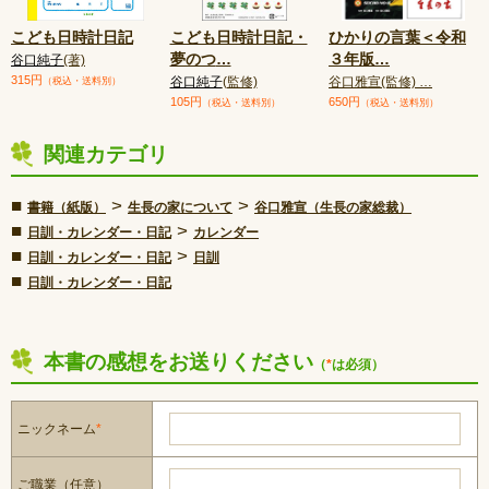
こども日時計日記
こども日時計日記・
ひかりの言葉＜令和
夢のつ
…
３年版
…
谷口純子
(著)
315円
谷口純子
(監修)
谷口雅宣(監修) …
（税込・送料別）
105円
650円
（税込・送料別）
（税込・送料別）
関連カテゴリ
■
>
>
書籍（紙版）
生長の家について
谷口雅宣（生長の家総裁）
■
>
日訓・カレンダー・日記
カレンダー
■
>
日訓・カレンダー・日記
日訓
■
日訓・カレンダー・日記
本書の感想をお送りください
（
*
は必須）
ニックネーム
*
ご職業（任意）