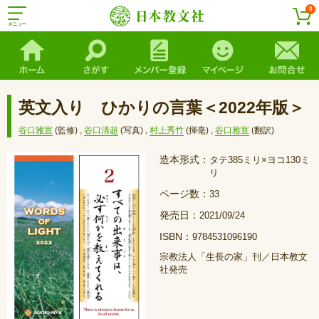
0
英文入り ひかりの言葉＜2022年版＞
谷口雅宣
(監修)
,
谷口清超
(写真)
,
村上秀竹
(揮毫)
,
谷口雅宣
(翻訳)
造本形式：
タテ385ミリ×ヨコ130ミ
リ
ページ数：
33
発売日：
2021/09/24
ISBN：
9784531096190
宗教法人「生長の家」刊／日本教文
社発売