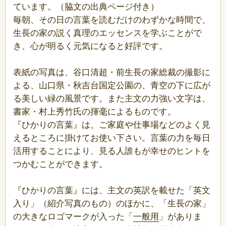
ています。（脇文の出典ページ付き）
毎朝、その日の言葉を読むだけのわずかな時間で、
生長の家の説く真理のエッセンスを学ぶことがで
き、心が明るく元気になると好評です。
表紙の写真は、谷口清超・前生長の家総裁の撮影に
よる、山口県・秋吉台国定公園の、青空の下に広が
る美しい緑の風景です。また主文の力強い文字は、
書家・村上秀竹氏の揮毫によるものです。
『ひかりの言葉』は、ご家庭や仕事場などのよく見
えるところに掛けてお使い下さい。言葉の力を毎日
活用することにより、見る人誰もが幸せのヒントを
つかむことができます。
『ひかりの言葉』には、主文の英訳を載せた「英文
入り」（紹介写真のもの）のほかに、「生長の家」
の大きなロゴマークが入った「
一般用
」がありま