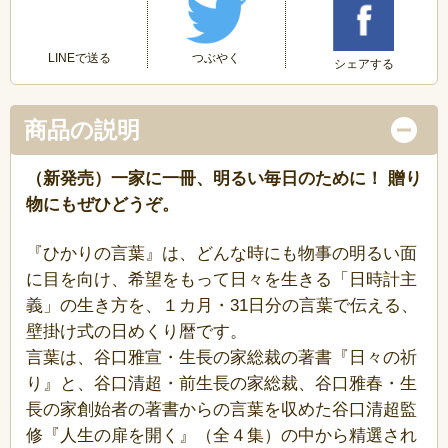
つぶやく
LINEで送る
シェアする
商品の説明
（新発売）一家に一冊、明るい毎日のために！ 贈り
物にもぜひどうぞ。
『ひかりの言葉』は、どんな時にも物事の明るい面
に目を向け、希望をもって日々を生きる「日時計主
義」の生き方を、１カ月・31日分の言葉で伝える、
壁掛け式の日めくり暦です。
言葉は、谷口雅宣・生長の家総裁の著書『日々の祈
り』と、谷口清超・前生長の家総裁、谷口雅春・生
長の家創始者の著書からの言葉を収めた谷口清超監
修『人生の扉を開く』（全４集）の中から精選され