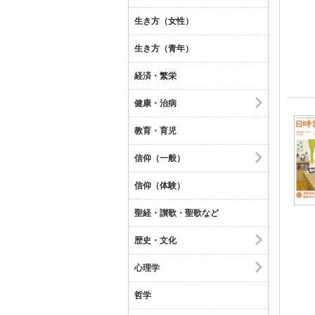
生き方（女性）
生き方（青年）
経済・繁栄
健康・治病
教育・育児
信仰（一般）
信仰（体験）
聖経・讃歌・聖歌など
歴史・文化
心理学
哲学