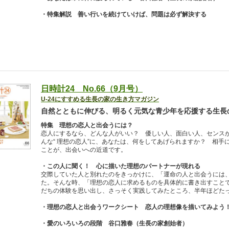
・特集解説 善い行いを続けていけば、問題は必ず解決する
日時計24 No.66（9月号）
U-24にすすめる生長の家の生き方マガジン
自然とともに伸びる、明るく元気な青少年を応援する生長
特集 理想の恋人と出会うには？
恋人にするなら、どんな人がいい？ 優しい人、面白い人、センス
んな“ 理想の恋人”に、あなたは、何をしてあげられますか？ 相
ことが、出会いへの近道です。
・この人に聞く！ 心に描いた理想のパートナーが現れる
交際していた人と別れたのをきっかけに、「運命の人と出会うには
た。そんな時、「理想の恋人に求めるものを具体的に書き出すこと
だちの体験を思い出し、さっそく実践してみたところ、半年ほどた
・理想の恋人と出会うワークシート 恋人の理想像を描いてみよう
・愛のいろいろの段階 谷口雅春（生長の家創始者）