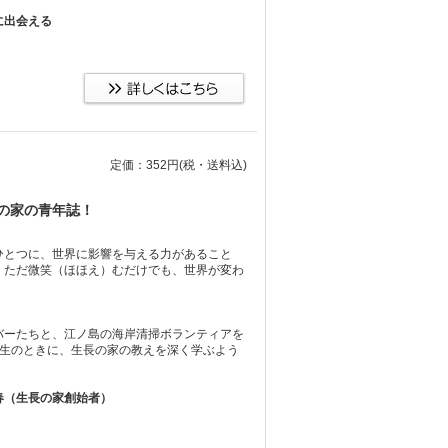
に出会える
定価：352円
(税・送料込)
の家の青年誌！
ひとつに、世界に影響を与える力があること
、ただ微笑（ほほえ）むだけでも、世界が変わ
バーたちと、江ノ島の海岸清掃ボランティアを
年生のときに、生長の家の教えを深く学ぶよう
春（生長の家創始者）