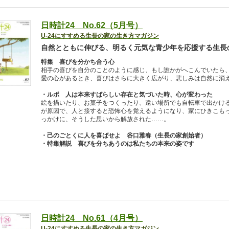
日時計24 No.62（5月号）
U-24にすすめる生長の家の生き方マガジン
自然とともに伸びる、明るく元気な青少年を応援する生長
特集 喜びを分かち合う心
相手の喜びを自分のことのように感じ、もし誰かがへこんでいたら
愛の心があるとき、喜びはさらに大きく広がり、悲しみは自然に消
・ルポ 人は本来すばらしい存在と気づいた時、心が変わった
絵を描いたり、お菓子をつくったり、遠い場所でも自転車で出かけ
が原因で、人と接すると恐怖心を覚えるようになり、家にひきこも
っかけに、そうした思いから解放された……。
・己のごとくに人を喜ばせよ 谷口雅春（生長の家創始者）
・特集解説 喜びを分ちあうのは私たちの本来の姿です
日時計24 No.61（4月号）
U-24にすすめる生長の家の生き方マガジン