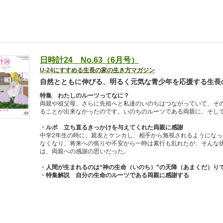
日時計24 No.63（6月号）
U-24にすすめる生長の家の生き方マガジン
自然とともに伸びる、明るく元気な青少年を応援する生長
特集 わたしのルーツってなに？
両親や祖父母、さらに先祖へと私達のいのちはつながっていて、そ
ることが出来なかったのです。いのちのルーツである両親に、そし
・ルポ 立ち直るきっかけを与えてくれた両親に感謝
中学2年生の時に、親友とケンカし、相手から無視されるようにな
なくなり、将来への焦りや不安から一時は素行も乱れたが、そんな
は、両親への感謝の思いだった。
・人間が生まれるのは“神の生命（いのち）”の天降（あまくだ）り
・特集解説 自分の生命のルーツである両親に感謝する