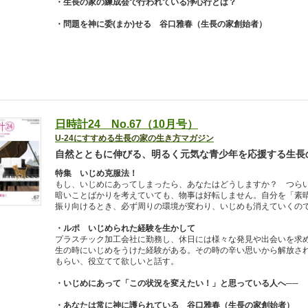
・生長の家の練成会で行われている浄心行とは？
・問題を神に委(まか)せる 谷口雅春（生長の家創始者）
日時計24 No.67（10月号）
U-24にすすめる生長の家の生き方マガジン
自然とともに伸びる、明るく元気な青少年を応援する生長
特集 いじめ克服法！
もし、いじめにあってしまったら、あなたはどうしますか？ つら
暗いことばかりを考えていても、物事は好転しません。自分を「素
振り向けるとき、必ず周りの環境が変わり、いじめも消えていくの
・ルポ いじめられた経験を生かして
プラスチック加工会社に勤務し、休日には様々な発見や出会いを求
生の時にいじめをうけた経験がある。その時の辛い思いから解放さ
もらい、役立てて欲しいと話す。
・いじめにあって「この状況を変えたい！」と思っている人へ──
・あなたは常に神に護られている 谷口雅春（生長の家創始者）