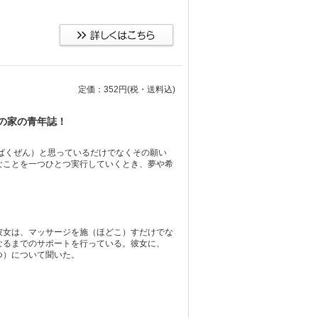
定価：352円
(税・送料込)
の家の青年誌！
ばくぜん）と思っているだけでなくその願い
なことを一つひとつ実行していくとき、夢や希
！
彼女は、マッサージを施（ほどこ）すだけでな
なるまでのサポートを行っている。彼女に、
つ）について聞いた。
）