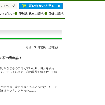
ルマガジン
月刊誌 見本ご請求
目録ご請求
定価：352円
(税・送料込)
の家の青年誌！
憎しみなどを心に抱えていたり、自分を否定
ていってしまいます。心の重荷を解き放って軽
でつまづき、家に引きこもるようになった。そ
唱えるということだった……。