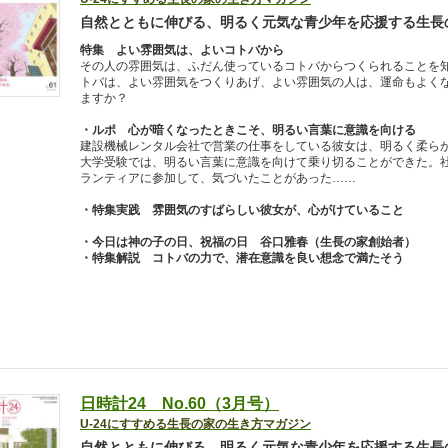
自然とともに伸びる、明るく元気な青少年を応援する生長
特集 よい雰囲気は、よいコトバから
その人の雰囲気は、ふだん使っているコトバからつくられることを
トバは、よい雰囲気をつくりあげ、よい雰囲気の人は、運命もよく
ますか？
・ルポ 心が暗くなったときこそ、明るい言葉に意識を向ける
建設機械レンタル会社で営業の仕事をしている彼女は、明るく柔ら
大学受験では、明るい言葉に意識を向けて乗り切ることができた。
ランティアに参加して、気づいたことがあった……
・特集実践 雰囲気のすばらしい彼女が、心がけていること
・今日は神の子の日、祝福の日 谷口雅春（生長の家創始者）
・特集解説 コトバの力で、潜在意識を良い想念で満たそう
日時計24 No.60（3月号）
U-24にすすめる生長の家の生き方マガジン
自然とともに伸びる、明るく元気な青少年を応援する生長