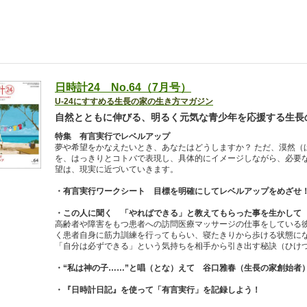
日時計24 No.64（7月号）
U-24にすすめる生長の家の生き方マガジン
自然とともに伸びる、明るく元気な青少年を応援する生長
特集 有言実行でレベルアップ
夢や希望をかなえたいとき、あなたはどうしますか？ ただ、漠然（
を、はっきりとコトバで表現し、具体的にイメージしながら、必要
望は、現実に近づいていきます。
・有言実行ワークシート 目標を明確にしてレベルアップをめざせ
・この人に聞く 「やればできる」と教えてもらった事を生かして
高齢者や障害をもつ患者への訪問医療マッサージの仕事をしている
く患者自身に筋力訓練を行ってもらい、寝たきりから歩ける状態に
「自分は必ずできる」という気持ちを相手から引き出す秘訣（ひけ
・“私は神の子……”と唱（とな）えて 谷口雅春（生長の家創始者
・『日時計日記』を使って「有言実行」を記録しよう！