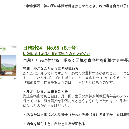
・特集解説 神の子の本性が輝きはじめたとき、魂の響き合う相手
日時計24 No.65（8月号）
U-24にすすめる生長の家の生き方マガジン
自然とともに伸びる、明るく元気な青少年を応援する生長
特集 小さなことから世界が変わる
あなたは、知っていますか？ あなたの選択する小さなこと、一つ
を…… たとえば、ゴミを減らすこと、肉食を控（ひか）えること
り始めます。世界を変える力は、一人ひとりにあるのです。
・ルポ いま、出来ることを
海上自衛官である彼は、月一回、生長の家神奈川教区青年会のメン
行っている。海岸清掃を手伝おうと思うようになったのは、中学3
になったのがきっかけだった。
・あなたは人生にどんな種子（たね）を蒔（ま）きますか 谷口雅
・肉食を減らすと、自分と世界が変わる