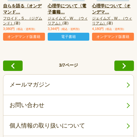
自らを語る〈オンデ
心理学について〈電
心理学について〈オ
マンド
…
子書籍
…
ンデマ
…
フロイド，S．（ジグム
ジェイムズ，W．（ウィ
ジェイムズ，W．（ウィ
ンド）
(著)
リアム）
(著)
リアム）
(著)
3,080円
3,344円
4,180円
（税込・送料別）
（税込・送料別）
（税込・送料別）
オンデマンド版書籍
電子書籍
オンデマンド版書籍
3/7ページ
メールマガジン
お問い合わせ
個人情報の取り扱いについて