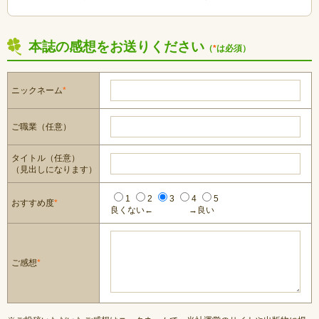
本誌の感想をお送りください
（
*
は必須）
ニックネーム
*
ご職業（任意）
タイトル（任意）
（見出しになります）
1
2
3
4
5
おすすめ度
*
良くない←
→良い
ご感想
*