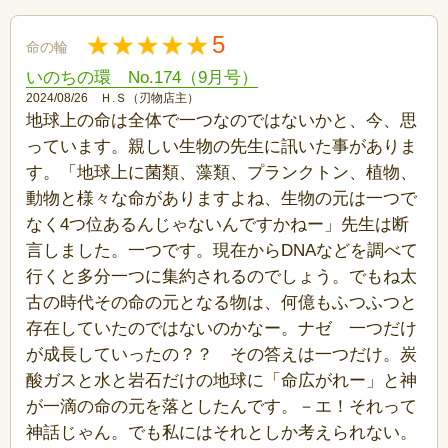
5
命の輪
いのちの環 No.174（9月号）
2024/08/26 Ｈ.Ｓ（刃物店主）
地球上の命は全体で一つなのではないかと、今、思
っています。親しい生物の先生に訊いた事がありま
す。「地球上に菌類、藻類、プランクトン、植物、
動物と様々な命がありますよね、生物の元は一つで
なく4つ位あるんじゃないんですかねー」先生は断
言しました。一つです。現在からDNAなどを調べて
行くと多分一つに集約されるのでしょう。でもね太
古の時代その命の元となる物は、何億もふつふつと
存在していたのではないのかなー。ナゼ 一つだけ
が成長していったの？？ その答えは一つだけ。炭
酸ガスと水と岩石だけの地球に「命広がれー」と神
が一滴の命の元を落としたんです。－エ！それって
神話じゃん。でも私にはそれとしか考えられない。