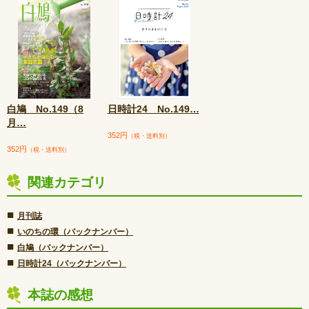
白鳩 No.149（8
日時計24 No.149
…
月
…
352円
（税・送料別）
352円
（税・送料別）
関連カテゴリ
■
月刊誌
■
いのちの環（バックナンバー）
■
白鳩（バックナンバー）
■
日時計24（バックナンバー）
本誌の感想