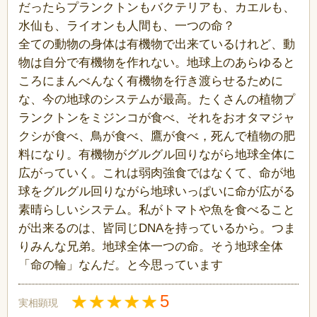
だったらプランクトンもバクテリアも、カエルも、
水仙も、ライオンも人間も、一つの命？
全ての動物の身体は有機物で出来ているけれど、動
物は自分で有機物を作れない。地球上のあらゆると
ころにまんべんなく有機物を行き渡らせるために
な、今の地球のシステムが最高。たくさんの植物プ
ランクトンをミジンコが食べ、それをおオタマジャ
クシが食べ、鳥が食べ、鷹が食べ，死んで植物の肥
料になり。有機物がグルグル回りながら地球全体に
広がっていく。これは弱肉強食ではなくて、命が地
球をグルグル回りながら地球いっぱいに命が広がる
素晴らしいシステム。私がトマトや魚を食べること
が出来るのは、皆同じDNAを持っているから。つま
りみんな兄弟。地球全体一つの命。そう地球全体
「命の輪」なんだ。と今思っています
5
実相顕現