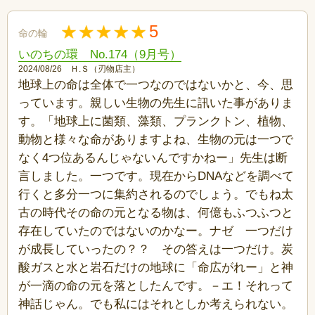
5
命の輪
いのちの環 No.174（9月号）
2024/08/26 Ｈ.Ｓ（刃物店主）
地球上の命は全体で一つなのではないかと、今、思
っています。親しい生物の先生に訊いた事がありま
す。「地球上に菌類、藻類、プランクトン、植物、
動物と様々な命がありますよね、生物の元は一つで
なく4つ位あるんじゃないんですかねー」先生は断
言しました。一つです。現在からDNAなどを調べて
行くと多分一つに集約されるのでしょう。でもね太
古の時代その命の元となる物は、何億もふつふつと
存在していたのではないのかなー。ナゼ 一つだけ
が成長していったの？？ その答えは一つだけ。炭
酸ガスと水と岩石だけの地球に「命広がれー」と神
が一滴の命の元を落としたんです。－エ！それって
神話じゃん。でも私にはそれとしか考えられない。