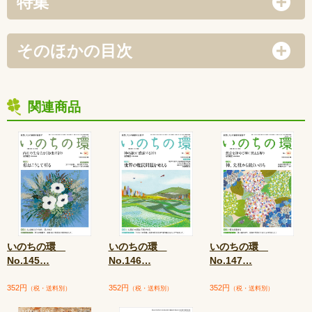
特集
そのほかの目次
関連商品
いのちの環
いのちの環
いのちの環
No.145
…
No.146
…
No.147
…
352円
352円
352円
（税・送料別）
（税・送料別）
（税・送料別）