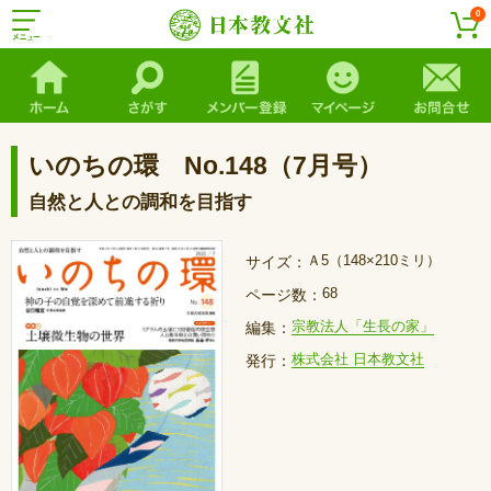
0
いのちの環 No.148（7月号）
自然と人との調和を目指す
Ａ5（148×210ミリ）
サイズ：
68
ページ数：
宗教法人「生長の家」
編集：
株式会社 日本教文社
発行：