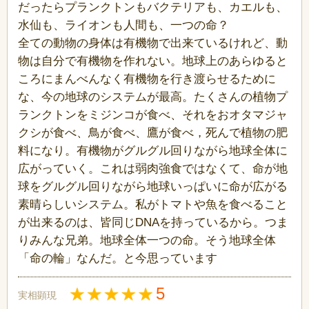
だったらプランクトンもバクテリアも、カエルも、
水仙も、ライオンも人間も、一つの命？
全ての動物の身体は有機物で出来ているけれど、動
物は自分で有機物を作れない。地球上のあらゆると
ころにまんべんなく有機物を行き渡らせるために
な、今の地球のシステムが最高。たくさんの植物プ
ランクトンをミジンコが食べ、それをおオタマジャ
クシが食べ、鳥が食べ、鷹が食べ，死んで植物の肥
料になり。有機物がグルグル回りながら地球全体に
広がっていく。これは弱肉強食ではなくて、命が地
球をグルグル回りながら地球いっぱいに命が広がる
素晴らしいシステム。私がトマトや魚を食べること
が出来るのは、皆同じDNAを持っているから。つま
りみんな兄弟。地球全体一つの命。そう地球全体
「命の輪」なんだ。と今思っています
5
実相顕現