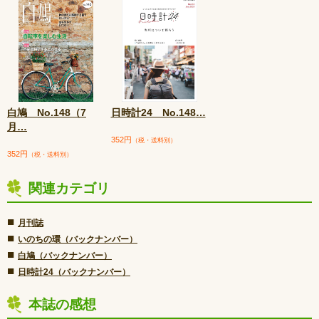
白鳩 No.148（7
日時計24 No.148
…
月
…
352円
（税・送料別）
352円
（税・送料別）
関連カテゴリ
■
月刊誌
■
いのちの環（バックナンバー）
■
白鳩（バックナンバー）
■
日時計24（バックナンバー）
本誌の感想