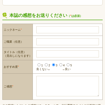
本誌の感想をお送りください
（
*
は必須）
ニックネーム
*
ご職業（任意）
タイトル（任意）
（見出しになります）
1
2
3
4
5
おすすめ度
*
良くない←
→良い
ご感想
*