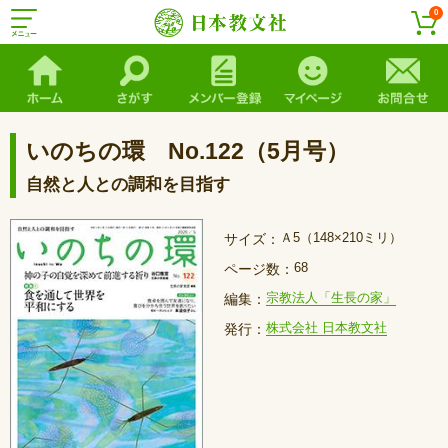
0
いのちの環 No.122（5月号）
自然と人との調和を目指す
Ａ5（148×210ミリ）
サイズ：
68
ページ数：
宗教法人「生長の家」
編集：
株式会社 日本教文社
発行：