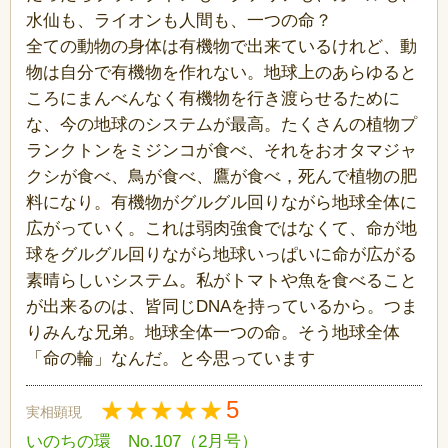
水仙も、ライオンも人間も、一つの命？
全ての動物の身体は有機物で出来ているけれど、動
物は自分で有機物を作れない。地球上のあらゆると
ころにまんべんなく有機物を行き渡らせるために
な、今の地球のシステムが最高。たくさんの植物プ
ランクトンをミジンコが食べ、それをおオタマジャ
クシが食べ、鳥が食べ、鷹が食べ，死んで植物の肥
料になり。有機物がグルグル回りながら地球全体に
広がっていく。これは弱肉強食ではなくて、命が地
球をグルグル回りながら地球いっぱいに命が広がる
素晴らしいシステム。私がトマトや魚を食べること
が出来るのは、皆同じDNAを持っているから。つま
りみんな兄弟。地球全体一つの命。そう地球全体
「命の輪」なんだ。と今思っています
5
実相顕現
いのちの環 No.107（2月号）