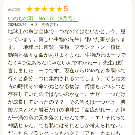
5
命の輪
いのちの環 No.174（9月号）
2024/08/26 Ｈ.Ｓ（刃物店主）
地球上の命は全体で一つなのではないかと、今、思
っています。親しい生物の先生に訊いた事がありま
す。「地球上に菌類、藻類、プランクトン、植物、
動物と様々な命がありますよね、生物の元は一つで
なく4つ位あるんじゃないんですかねー」先生は断
言しました。一つです。現在からDNAなどを調べて
行くと多分一つに集約されるのでしょう。でもね太
古の時代その命の元となる物は、何億もふつふつと
存在していたのではないのかなー。ナゼ 一つだけ
が成長していったの？？ その答えは一つだけ。炭
酸ガスと水と岩石だけの地球に「命広がれー」と神
が一滴の命の元を落としたんです。－エ！それって
神話じゃん。でも私にはそれとしか考えられない。
だったらプランクトンもバクテリアも、カエルも、