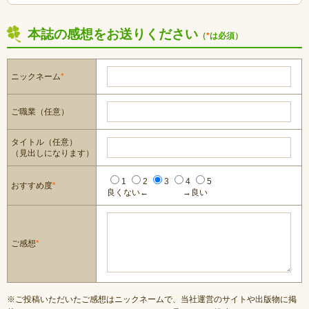
本誌の感想をお送りください
（
*
は必須）
ニックネーム
*
ご職業（任意）
タイトル（任意）
（見出しになります）
1
2
3
4
5
おすすめ度
*
良くない←
→良い
ご感想
*
※ご投稿いただいたご感想はニックネームで、当社運営のサイトや出版物に掲