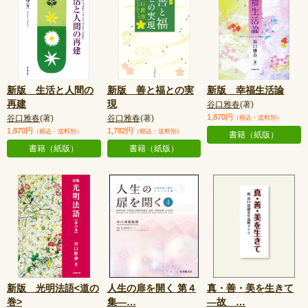
新版 生活と人間の
新版 善と福との実
新版 幸福生活論
再建
現
谷口雅春
(著)
1,870円
谷口雅春
(著)
谷口雅春
(著)
（税込・送料別）
1,870円
1,782円
（税込・送料別）
（税込・送料別）
書籍（紙版）
書籍（紙版）
書籍（紙版）
新版 光明法語<道の
人生の扉を開く 第４
真・善・美を生きて
巻>
集—
…
—故
…