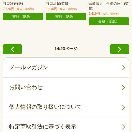
谷口雅春
(著)
谷口清超
(監修)
宗教法人「生長の家」
(監
修)
1,676円
1,540円
（税込・送料別）
（税込・送料別）
2,619円
（税込・送料別）
書籍（紙版）
書籍（紙版）
書籍（紙版）
14/23ページ
メールマガジン
お問い合わせ
個人情報の取り扱いについて
特定商取引法に基づく表示