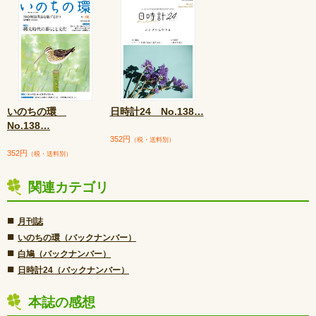
いのちの環
日時計24 No.138
…
No.138
…
352円
（税・送料別）
352円
（税・送料別）
関連カテゴリ
■
月刊誌
■
いのちの環（バックナンバー）
■
白鳩（バックナンバー）
■
日時計24（バックナンバー）
本誌の感想