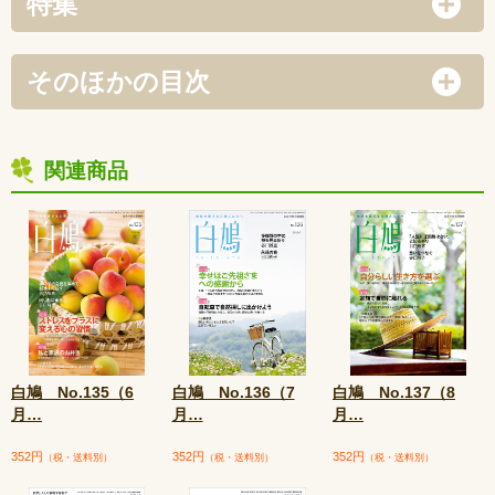
特集
そのほかの目次
関連商品
白鳩 No.135（6
白鳩 No.136（7
白鳩 No.137（8
月
…
月
…
月
…
352円
352円
352円
（税・送料別）
（税・送料別）
（税・送料別）