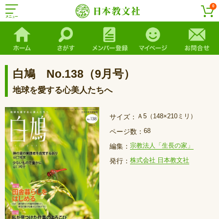
0
白鳩 No.138（9月号）
地球を愛する心美人たちへ
Ａ5（148×210ミリ）
サイズ：
68
ページ数：
宗教法人「生長の家」
編集：
株式会社 日本教文社
発行：