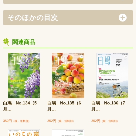
そのほかの目次
関連商品
白鳩 No.134（5
白鳩 No.135（6
白鳩 No.136（7
月
…
月
…
月
…
352円
352円
352円
（税・送料別）
（税・送料別）
（税・送料別）