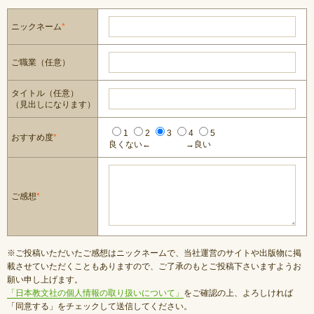
ニックネーム
*
ご職業（任意）
タイトル（任意）
（見出しになります）
1
2
3
4
5
おすすめ度
*
良くない←
→良い
ご感想
*
※ご投稿いただいたご感想はニックネームで、当社運営のサイトや出版物に掲
載させていただくこともありますので、ご了承のもとご投稿下さいますようお
願い申し上げます。
「日本教文社の個人情報の取り扱いについて」
をご確認の上、よろしければ
「同意する」をチェックして送信してください。