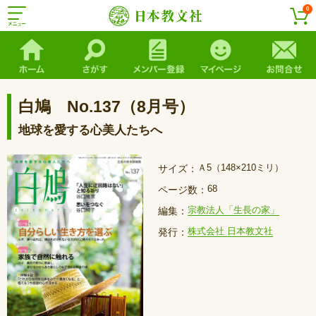
0
白鳩 No.137（8月号）
地球を愛する心美人たちへ
Ａ5（148×210ミリ）
サイズ：
68
ページ数：
宗教法人「生長の家」
編集：
株式会社 日本教文社
発行：