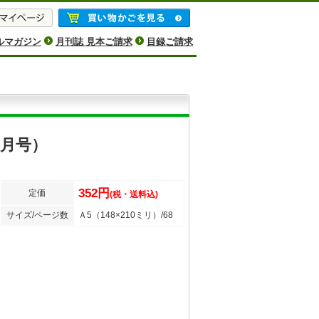
ルマガジン
月刊誌 見本ご請求
目録ご請求
8月号）
352円
定価
(税・送料込)
サイズ/ページ数
Ａ5（148×210ミリ）/68