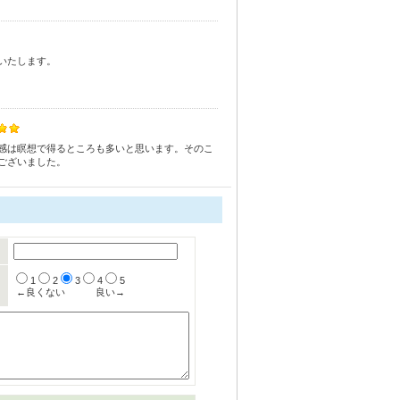
いたします。
感は瞑想で得るところも多いと思います。そのこ
ございました。
1
2
3
4
5
←良くない
良い→