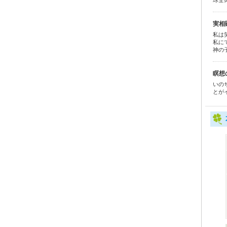
球全
実相
私は
私に
神の
瞑想
いの
とが