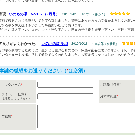
体一つの命。そう地球全体「命の輪」なんだ。と今思っています
顕現
いのちの環 No.107（2月号）
2019/04/10
by
市川（神の子）
笑顔で復興されてる事がとても安心致しました。災害にあった方々の支援をよろしくお願い
できる事を御支援下さいました事感謝いたしております。
子らをお導き下さい。また、ご本を贈り下さい。世界の子供達を御守り下さい。再拝・市川
の良さがよくわかった。
いのちの環 No.8
2010/10/18
by
楽多郎（会社員）
ちの環を実感するためには、生きとし生けるものとの一体感が必要に思いますが、その一体
インタビューやルポ、そして解説でよくわかりました。大変参考になりました。ありがとう
本誌の感想をお送りください（
*
は必須）
ニックネーム
*
ご職業（任意）
タイトル（任意）
おすすめ度
*
（見出しになります）
ご感想
*