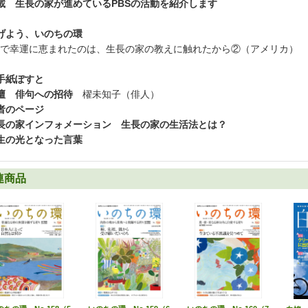
載 生長の家が進めているPBSの活動を紹介します
げよう、いのちの環
で幸運に恵まれたのは、生長の家の教えに触れたから②（アメリカ）
手紙ぽすと
壇 俳句への招待
櫂未知子（俳人）
者のページ
長の家インフォメーション 生長の家の生活法とは？
生の光となった言葉
連商品