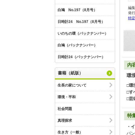
編
白鳩 No.197（8月号）
発
特
日時計24 No.197（8月号）
いのちの環（バックナンバー）
白鳩（バックナンバー）
日時計24（バックナンバー）
内
書籍（紙版）
環
□環
生長の家について
□す
環境・平和
□芸
社会問題
特
真理探求
・イ
生き方（一般）
パン