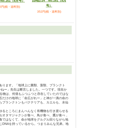
日時計24 No.161（8月
No.161（8月号）
号）
52円(税・送料別)
352円(税・送料別)
あります。「地球上に菌類、藻類、プランクト
かねー」先生は断言しました。一つです。現在か
なる物は、何億もふつふつと存在していたのではな
石だけの地球に「命広がれー」と神が一滴の命の
らプランクトンもバクテリアも、カエルも、水仙
ゆるところにまんべんなく有機物を行き渡らせる
おオタマジャクシが食べ、鳥が食べ、鷹が食べ，
食ではなくて、命が地球をグルグル回りながら地
じDNAを持っているから。つまりみんな兄弟。地