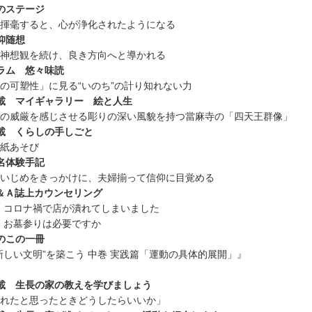
のステージ
揮毫すると、心が浄化されたようになる
仰随想
神想観を続け、良き方向へと導かれる
ラム 悠々味読
の可塑性」に見る“いのち”の計り知れない力
載 マイギャラリー 絵と人生
の威厳を感じさせる彫りの深い風貌を持つ當麻寺の「四天王群像」
載 くらしの手しごと
紙あそび
名体験手記
いじめをきっかけに、夫婦揃って信仰に目覚める
＆Ａ誌上カウンセリング
 コロナ禍で店が潰れてしまいました
 お墓参りは必要ですか
のこの一冊
新しい文明”を築こう 中巻 実践篇「運動の具体的展開」』
載 生長の家の教えを学びましょう
れたと思ったときどうしたらいいか」