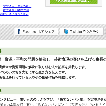
集：
宗教法人「生長の家」
行：
株式会社 日本教文社
定商取引法に基づく表示
容
境・資源・平和の問題を解決し、芸術表現の喜びを広げる生長
境保全や資源問題の解決に取り組む人の記事を掲載します。
べてのいのちを大切にする生き方を伝えます。
術表現を行っている人やその投稿作品を掲載します。
集
ンタビュー 古いもののよさを学び、「捨てないパン屋」 を実現させ
業界の常識を打ち破り、“捨てないパン屋”として話題を呼んでいる「