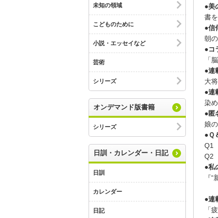
未知の領域
●美
書を
こどものために
●信
朝の
小説・エッセイなど
●コ
「脳
芸術
●連
大将
シリーズ
●連
染め
オンデマンド版書籍
●匿
娘の
シリーズ
●Ｑ
Q1
日訓・カレンダー・日記
Q2
●私
日訓
『“
カレンダー
●連
「疲
日記