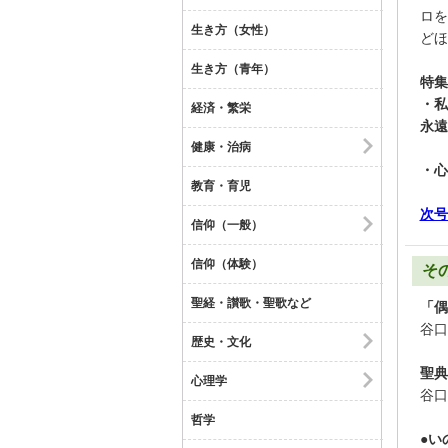
ロを
生き方（女性）
どほ
生き方（青年）
特集
・私
経済・繁栄
永遠
健康・治病
・心
教育・育児
次号
信仰（一般）
信仰（体験）
そ
聖経・讃歌・聖歌など
「偶
谷口
歴史・文化
聖典
心理学
谷口
哲学
●い