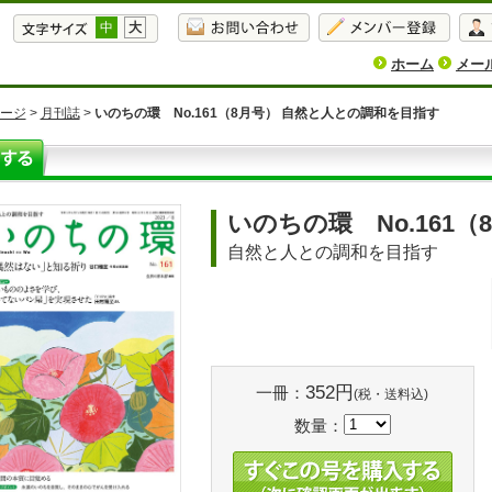
中
大
ホーム
メー
ージ
>
月刊誌
>
いのちの環 No.161（8月号） 自然と人との調和を目指す
いのちの環 No.161（
自然と人との調和を目指す
352円
一冊：
(税・送料込)
数量：