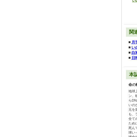
い
関
■
月
■
い
■
白
■
日
本
命の
地球
ン、
らD
いの
元を
も、
全て
ため
死ん
球い