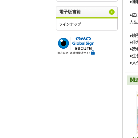
●連
電子版書籍
●広
人生
ラインナップ
●絵
●俳
●読
●生
●人
関