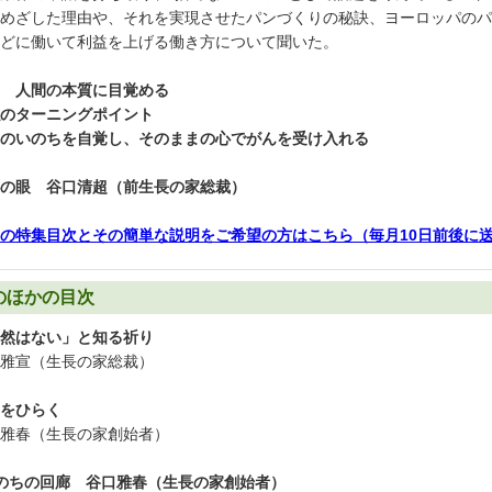
めざした理由や、それを実現させたパンづくりの秘訣、ヨーロッパのパ
どに働いて利益を上げる働き方について聞いた。
 人間の本質に目覚める
のターニングポイント
のいのちを自覚し、そのままの心でがんを受け入れる
の眼 谷口清超（前生長の家総裁）
の特集目次とその簡単な説明をご希望の方はこちら（毎月10日前後に
のほかの目次
然はない」と知る祈り
雅宣（生長の家総裁）
をひらく
雅春（生長の家創始者）
のちの回廊 谷口雅春（生長の家創始者）