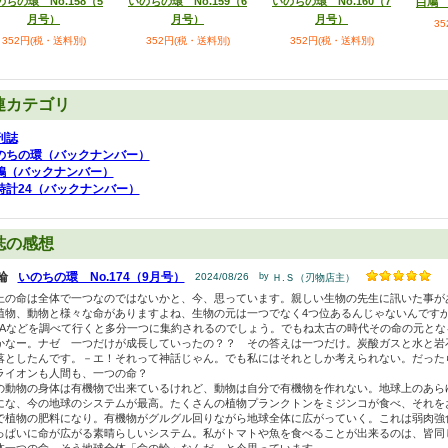
のちの環 No.158（5
いのちの環 No.159（6
いのちの環 No.160（7
白鳩 
月号）
月号）
月号）
3
352円(税・送料別)
352円(税・送料別)
352円(税・送料別)
連カテゴリ
刊誌
のちの環（バックナンバー）
鳩（バックナンバー）
時計24（バックナンバー）
誌の感想
輪
いのちの環 No.174（9月号）
2024/08/26
by
Ｈ.Ｓ（刃物店主）
上の命は全体で一つなのではないかと、今、思っています。親しい生物の先生に訊いた事が
植物、動物と様々な命がありますよね、生物の元は一つでなく4つ位あるんじゃないんです
NAなどを調べて行くと多分一つに集約されるのでしょう。でもね太古の時代その命の元と
かなー。ナゼ 一つだけが成長していったの？？ その答えは一つだけ。炭酸ガスと水と岩
落としたんです。－エ！それって神話じゃん。でも私にはそれとしか考えられない。だった
ライオンも人間も、一つの命？
の動物の身体は有機物で出来ているけれど、動物は自分で有機物を作れない。地球上のあら
にな、今の地球のシステムが最高。たくさんの植物プランクトンをミジンコが食べ、それを
で植物の肥料になり。有機物がグルグル回りながら地球全体に広がっていく。これは弱肉強
っぱいに命が広がる素晴らしいシステム。私がトマトや魚を食べることが出来るのは、皆同