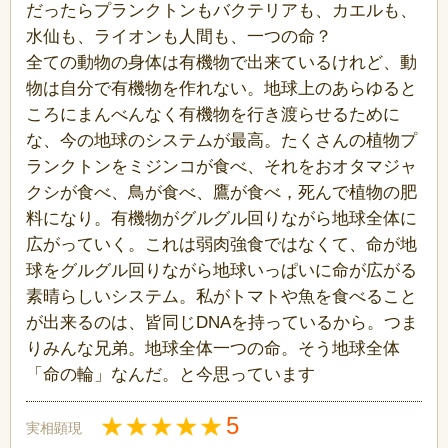
だったらプランクトンもバクテリアも、カエルも、
水仙も、ライオンも人間も、一つの命？
全ての動物の身体は有機物で出来ているけれど、動
物は自分で有機物を作れない。地球上のあらゆると
ころにまんべんなく有機物を行き渡らせるために
な、今の地球のシステムが最高。たくさんの植物プ
ランクトンをミジンコが食べ、それをおオタマジャ
クシが食べ、鳥が食べ、鷹が食べ，死んで植物の肥
料になり。有機物がグルグル回りながら地球全体に
広がっていく。これは弱肉強食ではなくて、命が地
球をグルグル回りながら地球いっぱいに命が広がる
素晴らしいシステム。私がトマトや魚を食べること
が出来るのは、皆同じDNAを持っているから。つま
りみんな兄弟。地球全体一つの命。そう地球全体
「命の輪」なんだ。と今思っています
5
実相顕現