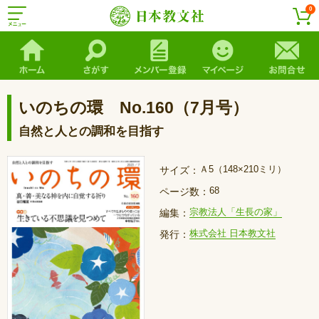
0
いのちの環 No.160（7月号）
自然と人との調和を目指す
Ａ5（148×210ミリ）
サイズ：
68
ページ数：
宗教法人「生長の家」
編集：
株式会社 日本教文社
発行：