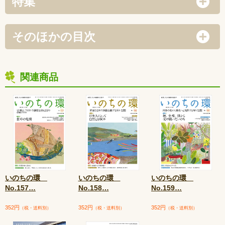
特集
そのほかの目次
関連商品
いのちの環
いのちの環
いのちの環
No.157
…
No.158
…
No.159
…
352円
352円
352円
（税・送料別）
（税・送料別）
（税・送料別）