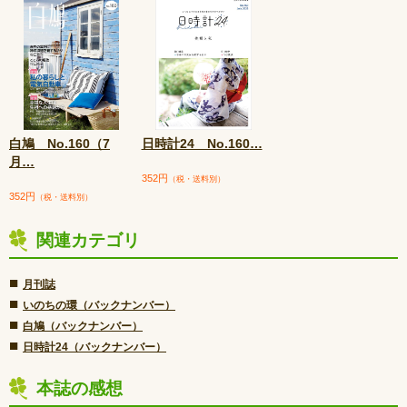
白鳩 No.160（7
日時計24 No.160
…
月
…
352円
（税・送料別）
352円
（税・送料別）
関連カテゴリ
■
月刊誌
■
いのちの環（バックナンバー）
■
白鳩（バックナンバー）
■
日時計24（バックナンバー）
本誌の感想