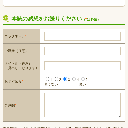
本誌の感想をお送りください
（
*
は必須）
ニックネーム
*
ご職業（任意）
タイトル（任意）
（見出しになります）
1
2
3
4
5
おすすめ度
*
良くない←
→良い
ご感想
*