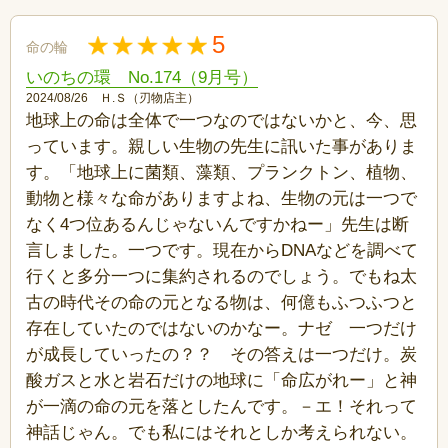
5
命の輪
いのちの環 No.174（9月号）
2024/08/26 Ｈ.Ｓ（刃物店主）
地球上の命は全体で一つなのではないかと、今、思
っています。親しい生物の先生に訊いた事がありま
す。「地球上に菌類、藻類、プランクトン、植物、
動物と様々な命がありますよね、生物の元は一つで
なく4つ位あるんじゃないんですかねー」先生は断
言しました。一つです。現在からDNAなどを調べて
行くと多分一つに集約されるのでしょう。でもね太
古の時代その命の元となる物は、何億もふつふつと
存在していたのではないのかなー。ナゼ 一つだけ
が成長していったの？？ その答えは一つだけ。炭
酸ガスと水と岩石だけの地球に「命広がれー」と神
が一滴の命の元を落としたんです。－エ！それって
神話じゃん。でも私にはそれとしか考えられない。