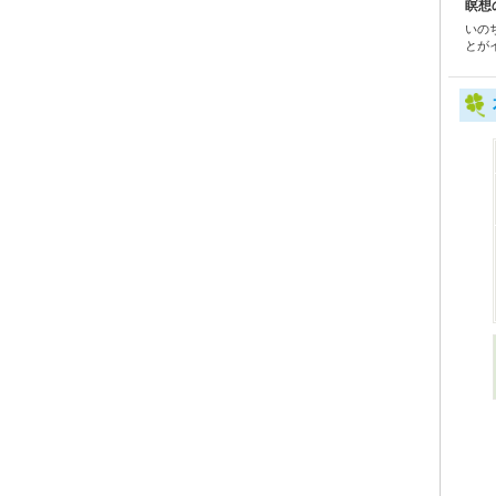
瞑想
いの
とが