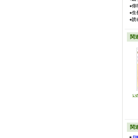
●俳
●生
●読
関
いの
関
■
日