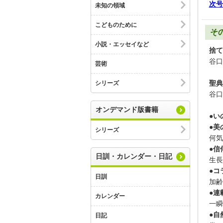
次号
未知の領域
こどものために
そ
小説・エッセイなど
捨て
谷口
芸術
聖典
シリーズ
谷口
オンデマンド版書籍
●い
●美
シリーズ
何気
●信
日訓・カレンダー・日記
生長
●コ
日訓
加齢
●連
カレンダー
一瞬
●自
日記