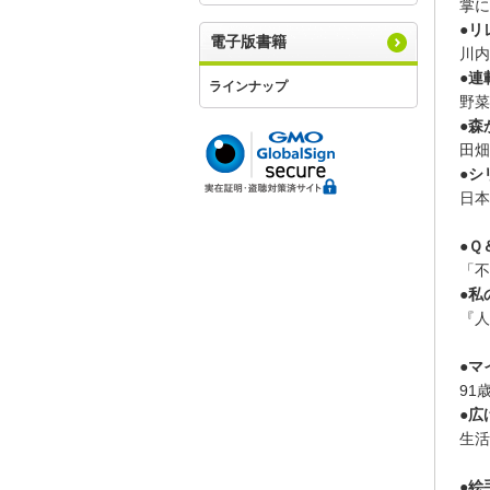
掌に
●リ
電子版書籍
川内
●連
ラインナップ
野菜
●森
田畑
●シ
日本
●Ｑ
「不
●私
『人
●マ
91
●広
生活
●絵