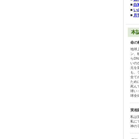
■
白
■
い
■
月
本
命の
地球
ン、
らD
いの
元を
も、
全て
ため
死ん
球い
球全
実相
私は
私に
神の