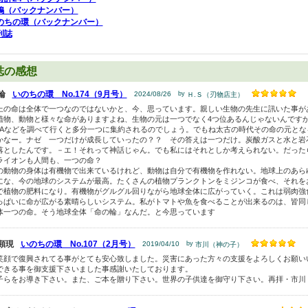
鳩（バックナンバー）
のちの環（バックナンバー）
刊誌
誌の感想
輪
いのちの環 No.174（9月号）
2024/08/26
by
Ｈ.Ｓ（刃物店主）
上の命は全体で一つなのではないかと、今、思っています。親しい生物の先生に訊いた事が
植物、動物と様々な命がありますよね、生物の元は一つでなく4つ位あるんじゃないんです
NAなどを調べて行くと多分一つに集約されるのでしょう。でもね太古の時代その命の元と
かなー。ナゼ 一つだけが成長していったの？？ その答えは一つだけ。炭酸ガスと水と岩
落としたんです。－エ！それって神話じゃん。でも私にはそれとしか考えられない。だった
ライオンも人間も、一つの命？
の動物の身体は有機物で出来ているけれど、動物は自分で有機物を作れない。地球上のあら
にな、今の地球のシステムが最高。たくさんの植物プランクトンをミジンコが食べ、それを
で植物の肥料になり。有機物がグルグル回りながら地球全体に広がっていく。これは弱肉強
っぱいに命が広がる素晴らしいシステム。私がトマトや魚を食べることが出来るのは、皆同
体一つの命。そう地球全体「命の輪」なんだ。と今思っています
顕現
いのちの環 No.107（2月号）
2019/04/10
by
市川（神の子）
笑顔で復興されてる事がとても安心致しました。災害にあった方々の支援をよろしくお願い
できる事を御支援下さいました事感謝いたしております。
子らをお導き下さい。また、ご本を贈り下さい。世界の子供達を御守り下さい。再拝・市川