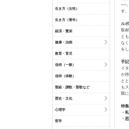
──
生き方（女性）
す。
生き方（青年）
ルポ
取材
経済・繁栄
とも
なく
健康・治病
をし
教育・育児
手記
信仰（一般）
イタ
か持
信仰（体験）
とと
もス
聖経・讃歌・聖歌など
限に
歴史・文化
特集
心理学
・私
・思
哲学