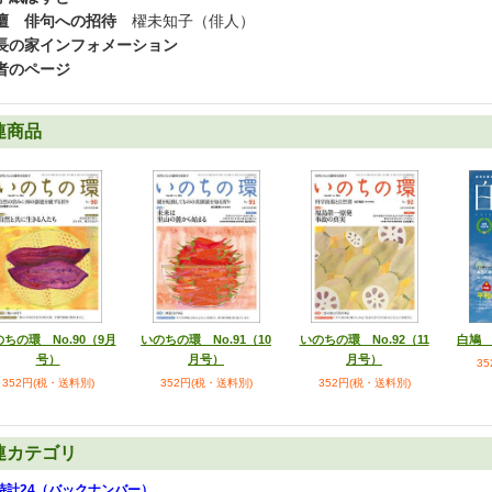
壇 俳句への招待
櫂未知子（俳人）
長の家インフォメーション
者のページ
連商品
ちの環 No.90（9月
いのちの環 No.91（10
いのちの環 No.92（11
白鳩 
号）
月号）
月号）
3
352円(税・送料別)
352円(税・送料別)
352円(税・送料別)
連カテゴリ
時計24（バックナンバー）