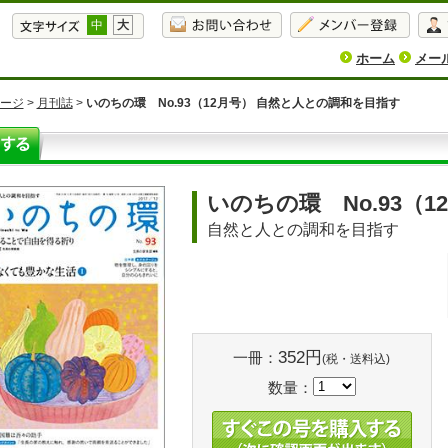
中
大
ホーム
メー
ージ
>
月刊誌
>
いのちの環 No.93（12月号） 自然と人との調和を目指す
いのちの環 No.93（1
自然と人との調和を目指す
352円
一冊：
(税・送料込)
数量：