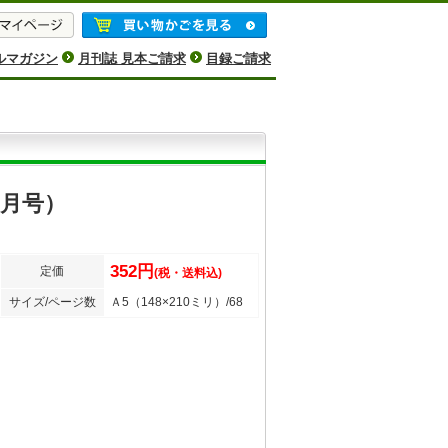
ルマガジン
月刊誌 見本ご請求
目録ご請求
2月号）
352円
定価
(税・送料込)
サイズ/ページ数
Ａ5（148×210ミリ）/68