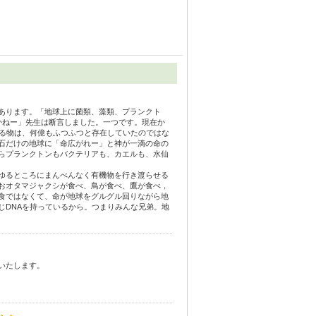
あります。「地球上に菌類、藻類、プランクト
かねー」先生は断言しました。一つです。現在か
なる物は、何億もふつふつと存在していたのではな
石だけの地球に「命広がれー」と神が一滴の命の
らプランクトンもバクテリアも、カエルも、水仙
ゆるところにまんべんなく有機物を行き渡らせる
おオタマジャクシが食べ、鳥が食べ、鷹が食べ，
食ではなくて、命が地球をグルグル回りながら地
じDNAを持っているから。つまりみんな兄弟。地
いたします。