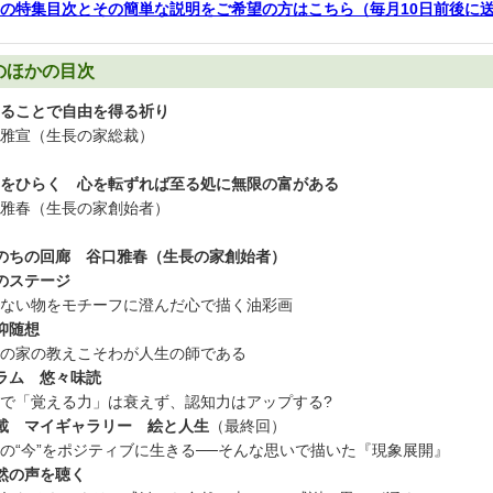
の特集目次とその簡単な説明をご希望の方はこちら（毎月10日前後に
のほかの目次
ることで自由を得る祈り
雅宣（生長の家総裁）
をひらく 心を転ずれば至る処に無限の富がある
雅春（生長の家創始者）
のちの回廊 谷口雅春（生長の家創始者）
のステージ
ない物をモチーフに澄んだ心で描く油彩画
仰随想
の家の教えこそわが人生の師である
ラム 悠々味読
で「覚える力」は衰えず、認知力はアップする?
載 マイギャラリー 絵と人生
（最終回）
の“今”をポジティブに生きる──そんな思いで描いた『現象展開』
然の声を聴く