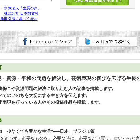
集：
宗教法人「生長の家」
行：
株式会社 日本教文社
定商取引法に基づく表示
容
境・資源・平和の問題を解決し、芸術表現の喜びを広げる生長
境保全や資源問題の解決に取り組む人の記事を掲載します。
べてのいのちを大切にする生き方を伝えます。
術表現を行っている人やその投稿作品を掲載します。
集
1 少なくても豊かな生活?──日本、ブラジル篇
を追わず、必要なものを、必要な時に、必要なだけ買う。古いからと言