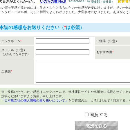
の良さがよくわかった。
いのちの環 No.8
2010/10/18
by
楽多郎（会社員）
ちの環を実感するためには、生きとし生けるものとの一体感が必要に思いますが、その一体
インタビューやルポ、そして解説でよくわかりました。大変参考になりました。ありがとう
本誌の感想をお送りください（
*
は必須）
ニックネーム
*
ご職業（任意）
タイトル（任意）
おすすめ度
*
（見出しになります）
ご感想
*
※ご投稿いただいたご感想はニックネームで、当社運営サイトや出版物に掲載させていた
投稿くださいますようお願い申し上げます。
「日本教文社の個人情報の取り扱いについて」
をご確認の上、よろしければ「同意する」
同意する