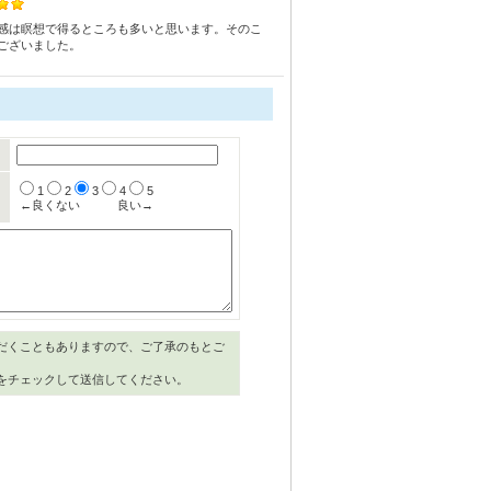
感は瞑想で得るところも多いと思います。そのこ
ございました。
1
2
3
4
5
←良くない
良い→
だくこともありますので、ご了承のもとご
をチェックして送信してください。