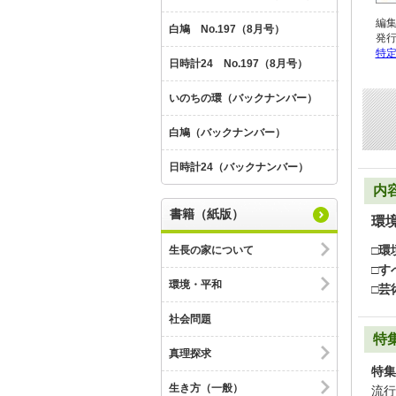
編
白鳩 No.197（8月号）
発
特
日時計24 No.197（8月号）
いのちの環（バックナンバー）
白鳩（バックナンバー）
日時計24（バックナンバー）
内
書籍（紙版）
環
□環
生長の家について
□す
環境・平和
□芸
社会問題
特
真理探求
特集
生き方（一般）
流行