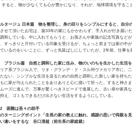
。すると、物が少なくても心が豊かになり、それが、地球環境を守るこ
ルタージュ 日本篇 物を整理し、身の回りをシンプルにすると、自分
させて頂いたお宅は、築33年の家にもかかわらず、手入れが行き届い
調和している。中に入れてもらうと、お孫さんや家族の記念写真などが
、すっきりと片付いている印象を受けるが、ちょっと前までは家の中が
ているのをいいことに、ずっと先延ばしにしていたが、2年前、仕事を
 ブラジル篇 自然と調和した家に住み、物のいのちを生かした生活を
リア系ブラジル人で、リオ・グランデ・ド・スル州ヴァカリア市に、二
たない、シンプルな生活を送るための自然と調和した新しい家を持ちた
もに家が与えられたことをありありと心に描いて祈った。すると神さま
ムーズに進んで、万事が驚くべきスピードで進展した。古い扉や家具な
抑え、ゴミもできるだけ出さない生活をするようにしている。
2 困難は吾々の助手
のターニングポイント「生長の家の教えに触れ、感謝の思いで両親を見
い違いをするな 谷口清超（前生長の家総裁）