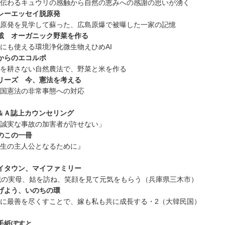
伝わるキュウリの感触から自然の恵みへの感謝の思いが湧く
レーエッセイ脱原発
原発を見学して蘇った、広島原爆で被曝した一家の記憶
載 オーガニック野菜を作る
にも使える環境浄化微生物えひめAI
からのエコルポ
を耕さない自然農法で、野菜と米を作る
リーズ 今、憲法を考える
国憲法の非常事態への対応
＆Ａ誌上カウンセリング
誠実な事故の加害者が許せない」
のこの一冊
生の主人公となるために』
イタウン、マイファミリー
歳の実母、姑を訪ね、笑顔を見て元気をもらう（兵庫県三木市）
げよう、いのちの環
に最善を尽くすことで、嫁も私も共に成長する・2（大韓民国）
手紙ぽすと