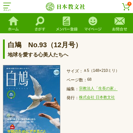
0
白鳩 No.93（12月号）
地球を愛する心美人たちへ
Ａ5（148×210ミリ）
サイズ：
68
ページ数：
宗教法人「生長の家」
編集：
株式会社 日本教文社
発行：