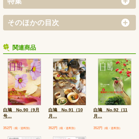
特集
そのほかの目次
関連商品
白鳩 No.90（9月
白鳩 No.91（10
白鳩 No.92（11
号
…
月
…
月
…
352円
352円
352円
（税・送料別）
（税・送料別）
（税・送料別）