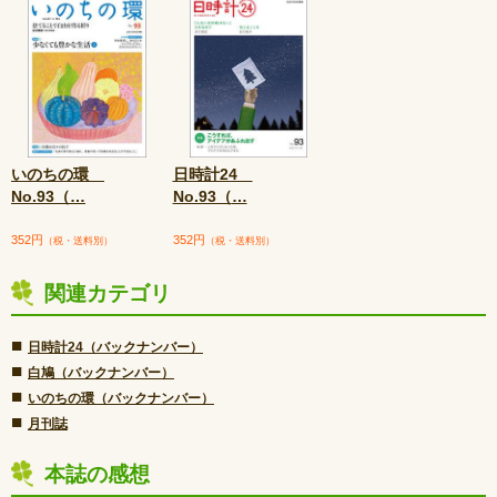
いのちの環
日時計24
No.93（
…
No.93（
…
352円
352円
（税・送料別）
（税・送料別）
関連カテゴリ
■
日時計24（バックナンバー）
■
白鳩（バックナンバー）
■
いのちの環（バックナンバー）
■
月刊誌
本誌の感想