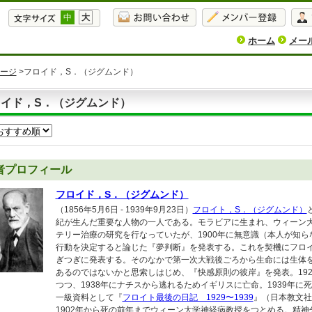
中
大
ホーム
メー
ージ
>フロイド，S．（ジグムンド）
ロイド，S．（ジグムンド）
者プロフィール
フロイド，S．（ジグムンド）
（1856年5月6日 - 1939年9月23日）
フロイト，S．（ジグムンド）
紀が生んだ重要な人物の一人である。モラビアに生まれ、ウィーン
テリー治療の研究を行なっていたが、1900年に無意識（本人が知
行動を決定すると論じた『夢判断』を発表する。これを契機にフロイ
ぎつぎに発表する。そのなかで第一次大戦後ごろから生命には生体
あるのではないかと思索しはじめ、『快感原則の彼岸』を発表。19
つつ、1938年にナチスから逃れるためイギリスに亡命。1939年に
一級資料として『
フロイト最後の日記 1929〜1939
』（日本教文社
1902年から死の前年までウィーン大学神経病教授をつとめる。精