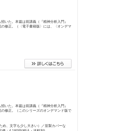
も招いた。本篇は前講義（『精神分析入門』
説の修正。（〈電子書籍版〉には、〈オンデマ
も招いた。本篇は前講義（『精神分析入門』
説の修正。（このシリーズのオンデマンド版で
）
り大きいため、文字も少し大きい）／並製カバーな
：4,180円
(税込・送料別)