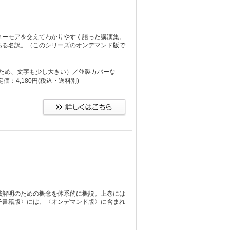
ユーモアを交えてわかりやすく語った講演集。
ある名訳。（このシリーズのオンデマンド版で
）
り大きいため、文字も少し大きい）／並製カバーな
：4,180円
(税込・送料別)
識解明のための概念を体系的に概説。上巻には
子書籍版〉には、〈オンデマンド版〉に含まれ