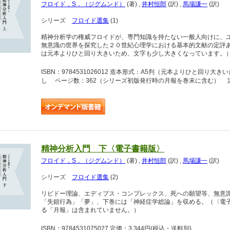
フロイド，S．（ジグムンド）
(著)
,
井村恒郎
(訳)
,
馬場謙一
(訳)
シリーズ
フロイド選集
(1)
精神分析学の権威フロイドが、専門知識を持たない一般人向けに、
無意識の世界を探究した２０世紀心理学における基本的文献の定評
は元本よりひと回り大きいため、文字も少し大きくなっています。
ISBN：9784531026012 造本形式：A5判（元本よりひと回
し ページ数：362（シリーズ初版発行時の月報を巻末に含む） 定価
精神分析入門 下〈電子書籍版〉
フロイド，S．（ジグムンド）
(著)
,
井村恒郎
(訳)
,
馬場謙一
(訳)
シリーズ
フロイド選集
(2)
リビドー理論、エディプス・コンプレックス、死への願望等、無意
「失錯行為」「夢」、下巻には「神経症学総論」を収める。（〈電
る「月報」は含まれていません。）
ISBN：9784531075027 定価：3,344円
(税込・送料別)