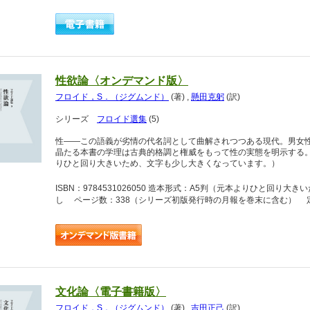
性欲論〈オンデマンド版〉
フロイド，S．（ジグムンド）
(著)
,
懸田克躬
(訳)
シリーズ
フロイド選集
(5)
性――この語義が劣情の代名詞として曲解されつつある現代。男女
晶たる本書の学理は古典的格調と権威をもって性の実態を明示する
りひと回り大きいため、文字も少し大きくなっています。）
ISBN：9784531026050 造本形式：A5判（元本よりひと回
し ページ数：338（シリーズ初版発行時の月報を巻末に含む） 定価
文化論〈電子書籍版〉
フロイド，S．（ジグムンド）
(著)
,
吉田正己
(訳)