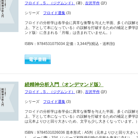
フロイド，S．（ジグムンド）
(著)
,
古沢平作
(訳)
シリーズ
フロイド選集
(3)
フロイドの分析学は各学会に異常な衝撃を与えた半面、多くの誤解
上、下として本になっている）の誤解を打破するための補足と夢学
ンド版〉に含まれる「月報」は含まれていません。）
ISBN：9784531075034 定価：3,344円
(税込・送料別)
続精神分析入門〈オンデマンド版〉
フロイド，S．（ジグムンド）
(著)
,
古沢平作
(訳)
シリーズ
フロイド選集
(3)
フロイドの分析学は各学会に異常な衝撃を与えた半面、多くの誤解
上、下として本になっている）の誤解を打破するための補足と夢学
は元本よりひと回り大きいため、文字も少し大きくなっています。
ISBN：9784531026036 造本形式：A5判（元本よりひと回
し ページ数：334（シリーズ初版発行時の月報を巻末に含む） 定価