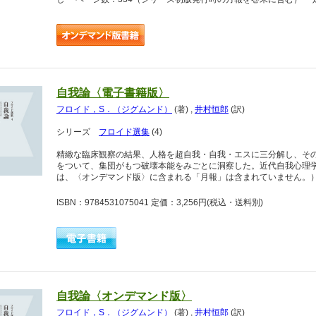
自我論〈電子書籍版〉
フロイド，S．（ジグムンド）
(著)
,
井村恒郎
(訳)
シリーズ
フロイド選集
(4)
精緻な臨床観察の結果、人格を超自我・自我・エスに三分解し、そ
をついて、集団がもつ破壊本能をみごとに洞察した。近代自我心理
は、〈オンデマンド版〉に含まれる「月報」は含まれていません。
ISBN：9784531075041 定価：3,256円
(税込・送料別)
自我論〈オンデマンド版〉
フロイド，S．（ジグムンド）
(著)
,
井村恒郎
(訳)