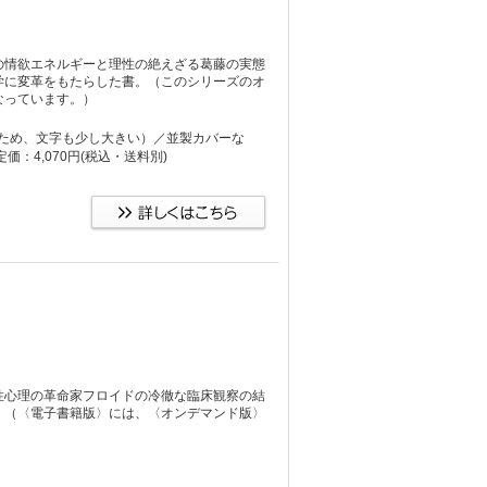
の情欲エネルギーと理性の絶えざる葛藤の実態
学に変革をもたらした書。（このシリーズのオ
なっています。）
り大きいため、文字も少し大きい）／並製カバーな
：4,070円
(税込・送料別)
性心理の革命家フロイドの冷徹な臨床観察の結
。（〈電子書籍版〉には、〈オンデマンド版〉