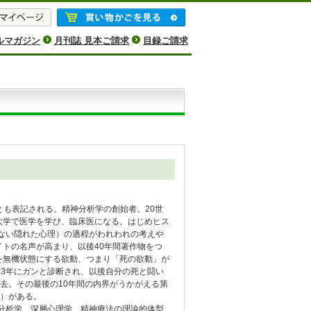
ルマガジン
月刊誌 見本ご請求
目録ご請求
とも表記される。精神分析学の創始者。20世
大学で医学を学び、臨床医になる。はじめヒス
らない隠れた心理）の過程がわれわれの考えや
トの名声が高まり、以後40年間著作物をつ
を無機状態にする欲動、つまり「死の欲動」が
23年にガンと診断され、以後自分の死と闘い
死去。その最後の10年間の内界がうかがえる第
）がある。
神分析学、深層心理学、精神療法の理論的体型