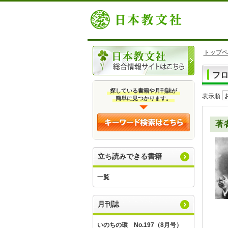
トップペ
フ
探している書籍や月刊誌が
表示順
簡単に見つかります。
著
立ち読みできる書籍
一覧
月刊誌
いのちの環 No.197（8月号）