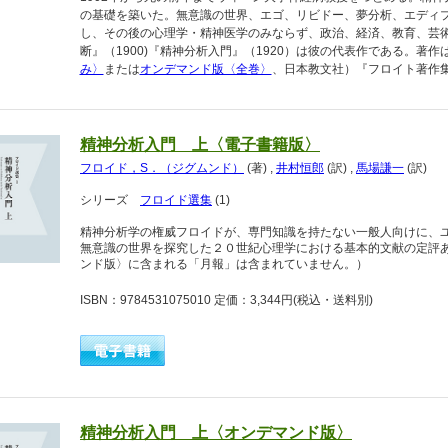
の基礎を築いた。無意識の世界、エゴ、リビドー、夢分析、エディ
し、その後の心理学・精神医学のみならず、政治、経済、教育、芸
断』（1900)『精神分析入門』（1920）は彼の代表作である。著作
み〉
または
オンデマンド版〈全巻〉
、日本教文社）『フロイト著作集
精神分析入門 上〈電子書籍版〉
フロイド，S．（ジグムンド）
(著)
,
井村恒郎
(訳)
,
馬場謙一
(訳)
シリーズ
フロイド選集
(1)
精神分析学の権威フロイドが、専門知識を持たない一般人向けに、
無意識の世界を探究した２０世紀心理学における基本的文献の定評
ンド版〉に含まれる「月報」は含まれていません。）
ISBN：9784531075010 定価：3,344円
(税込・送料別)
精神分析入門 上〈オンデマンド版〉