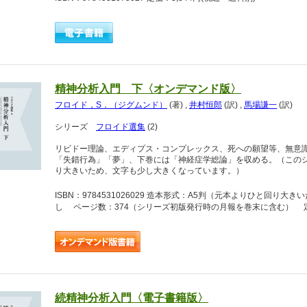
精神分析入門 下〈オンデマンド版〉
フロイド，S．（ジグムンド）
(著)
,
井村恒郎
(訳)
,
馬場謙一
(訳)
シリーズ
フロイド選集
(2)
リビドー理論、エディプス・コンプレックス、死への願望等、無意
「失錯行為」「夢」、下巻には「神経症学総論」を収める。（この
り大きいため、文字も少し大きくなっています。）
ISBN：9784531026029 造本形式：A5判（元本よりひと回
し ページ数：374（シリーズ初版発行時の月報を巻末に含む） 定価
続精神分析入門〈電子書籍版〉