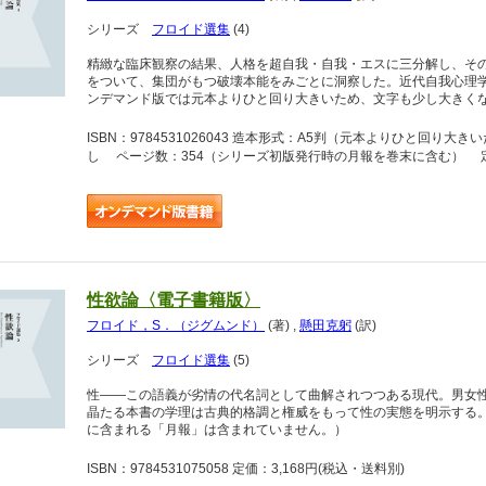
シリーズ
フロイド選集
(4)
精緻な臨床観察の結果、人格を超自我・自我・エスに三分解し、そ
をついて、集団がもつ破壊本能をみごとに洞察した。近代自我心理
ンデマンド版では元本よりひと回り大きいため、文字も少し大きく
ISBN：9784531026043 造本形式：A5判（元本よりひと回
し ページ数：354（シリーズ初版発行時の月報を巻末に含む） 定価
性欲論〈電子書籍版〉
フロイド，S．（ジグムンド）
(著)
,
懸田克躬
(訳)
シリーズ
フロイド選集
(5)
性――この語義が劣情の代名詞として曲解されつつある現代。男女
晶たる本書の学理は古典的格調と権威をもって性の実態を明示する
に含まれる「月報」は含まれていません。）
ISBN：9784531075058 定価：3,168円
(税込・送料別)