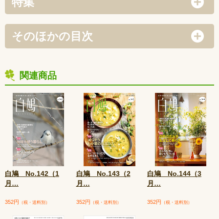
特集
そのほかの目次
関連商品
白鳩 No.142（1
白鳩 No.143（2
白鳩 No.144（3
月
…
月
…
月
…
352円
352円
352円
（税・送料別）
（税・送料別）
（税・送料別）