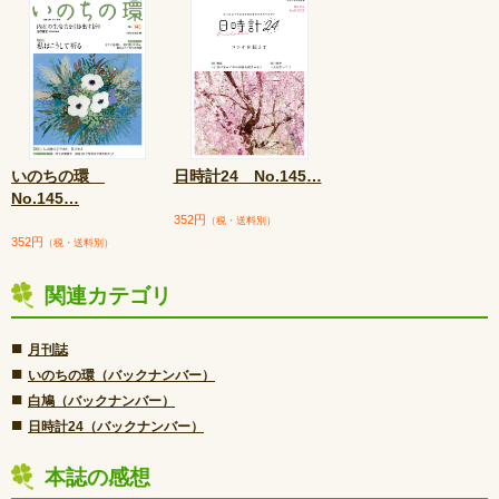
いのちの環
日時計24 No.145
…
No.145
…
352円
（税・送料別）
352円
（税・送料別）
関連カテゴリ
■
月刊誌
■
いのちの環（バックナンバー）
■
白鳩（バックナンバー）
■
日時計24（バックナンバー）
本誌の感想