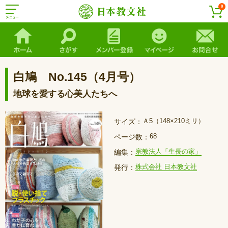
0
白鳩 No.145（4月号）
地球を愛する心美人たちへ
Ａ5（148×210ミリ）
サイズ：
68
ページ数：
宗教法人「生長の家」
編集：
株式会社 日本教文社
発行：