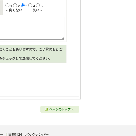
1
2
3
4
5
←良くない
良い→
だくこともありますので、ご了承のもとご
をチェックして送信してください。
ー
|
日時計24 バックナンバー