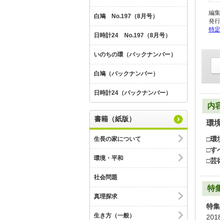
編
白鳩 No.197（8月号）
発
特
日時計24 No.197（8月号）
いのちの環（バックナンバー）
白鳩（バックナンバー）
日時計24（バックナンバー）
内
書籍（紙版）
環
□環
生長の家について
□す
環境・平和
□芸
社会問題
特
真理探求
特集
生き方（一般）
20