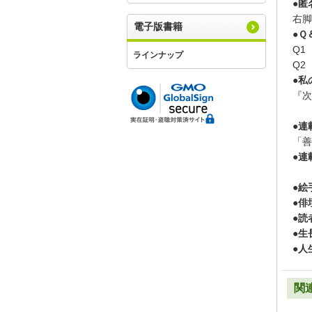
●匿
右脚
電子版書籍
●Ｑ
Q1
ラインナップ
Q2
●私
『次
●連
「善
●連
●絵
●俳
●読
●生
●人
関