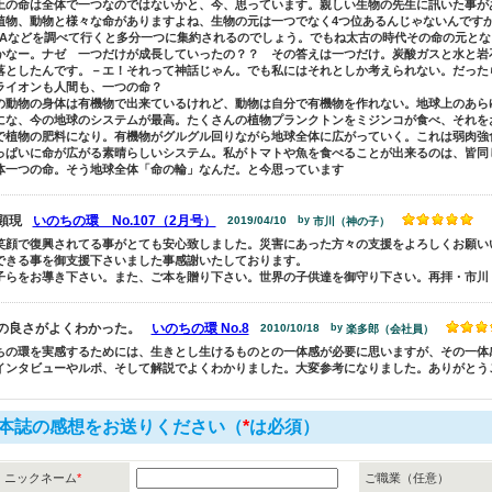
上の命は全体で一つなのではないかと、今、思っています。親しい生物の先生に訊いた事が
植物、動物と様々な命がありますよね、生物の元は一つでなく4つ位あるんじゃないんです
NAなどを調べて行くと多分一つに集約されるのでしょう。でもね太古の時代その命の元と
かなー。ナゼ 一つだけが成長していったの？？ その答えは一つだけ。炭酸ガスと水と岩
落としたんです。－エ！それって神話じゃん。でも私にはそれとしか考えられない。だった
ライオンも人間も、一つの命？
の動物の身体は有機物で出来ているけれど、動物は自分で有機物を作れない。地球上のあら
にな、今の地球のシステムが最高。たくさんの植物プランクトンをミジンコが食べ、それを
で植物の肥料になり。有機物がグルグル回りながら地球全体に広がっていく。これは弱肉強
っぱいに命が広がる素晴らしいシステム。私がトマトや魚を食べることが出来るのは、皆同
体一つの命。そう地球全体「命の輪」なんだ。と今思っています
顕現
いのちの環 No.107（2月号）
2019/04/10
by
市川（神の子）
笑顔で復興されてる事がとても安心致しました。災害にあった方々の支援をよろしくお願い
できる事を御支援下さいました事感謝いたしております。
子らをお導き下さい。また、ご本を贈り下さい。世界の子供達を御守り下さい。再拝・市川
の良さがよくわかった。
いのちの環 No.8
2010/10/18
by
楽多郎（会社員）
ちの環を実感するためには、生きとし生けるものとの一体感が必要に思いますが、その一体
インタビューやルポ、そして解説でよくわかりました。大変参考になりました。ありがとう
本誌の感想をお送りください（
*
は必須）
ニックネーム
*
ご職業（任意）