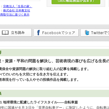
集：
宗教法人「生長の家」
行：
株式会社 日本教文社
定商取引法に基づく表示
容
境・資源・平和の問題を解決し、芸術表現の喜びを広げる生長
境保全や資源問題の解決に取り組む人の記事を掲載します。
べてのいのちを大切にする生き方を伝えます。
術表現を行っている人やその投稿作品を掲載します。
集
1 地球環境に配慮したライフスタイル——自転車篇
18年に国連が６月３日を「世界自転車デー」に制定したように、自転車