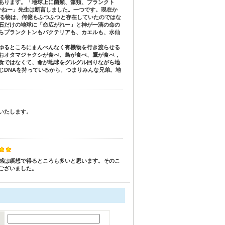
あります。「地球上に菌類、藻類、プランクト
かねー」先生は断言しました。一つです。現在か
なる物は、何億もふつふつと存在していたのではな
石だけの地球に「命広がれー」と神が一滴の命の
らプランクトンもバクテリアも、カエルも、水仙
ゆるところにまんべんなく有機物を行き渡らせる
おオタマジャクシが食べ、鳥が食べ、鷹が食べ，
食ではなくて、命が地球をグルグル回りながら地
じDNAを持っているから。つまりみんな兄弟。地
いたします。
感は瞑想で得るところも多いと思います。そのこ
ございました。