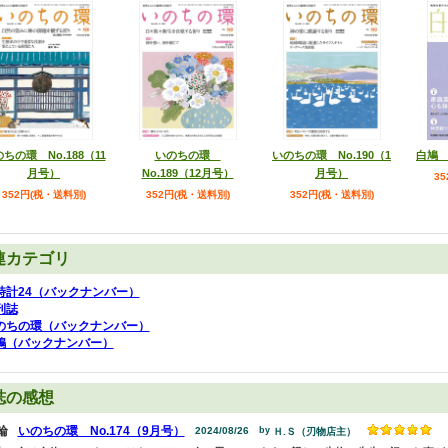
ちの環 No.188（11
いのちの環
いのちの環 No.190（1
白鳩 
月号）
No.189（12月号）
月号）
3
352円(税・送料別)
352円(税・送料別)
352円(税・送料別)
連カテゴリ
時計24（バックナンバー）
刊誌
のちの環（バックナンバー）
鳩（バックナンバー）
誌の感想
輪
いのちの環 No.174（9月号）
2024/08/26
by
Ｈ.Ｓ（刃物店主）