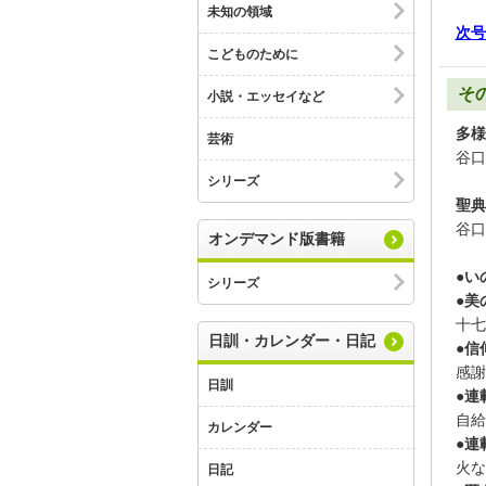
未知の領域
次号
こどものために
そ
小説・エッセイなど
多様
芸術
谷口
シリーズ
聖典
谷口
オンデマンド版書籍
●い
シリーズ
●美
十七
日訓・カレンダー・日記
●信
感謝
日訓
●連
自給
カレンダー
●連
火な
日記