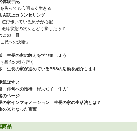
名体験手記
を失っても心明るく生きる
＆Ａ誌上カウンセリング
 遊び歩いている息子が心配
 絶縁状態の次女とどう接したら？
のこの一冊
世代への決断』
載 生長の家の教えを学びましょう
き想念の種を蒔く」
載 生長の家が進めているPBSの活動を紹介します
手紙ぽすと
壇 俳句への招待
櫂未知子（俳人）
者のページ
長の家インフォメーション 生長の家の生活法とは？
生の光となった言葉
連商品