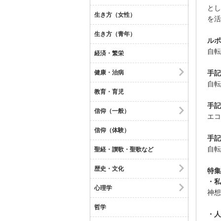
とし
生き方（女性）
を活
生き方（青年）
ルポ
自転
経済・繁栄
健康・治病
手記
自転
教育・育児
手記
信仰（一般）
エコ
信仰（体験）
手記
自転
聖経・讃歌・聖歌など
歴史・文化
特集
・私
心理学
神想
哲学
・人