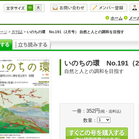
中
大
ホーム
メー
ージ
>
月刊誌
>
いのちの環 No.191（2月号） 自然と人との調和を目指す
いのちの環 No.191（
自然と人との調和を目指す
352円
一冊：
(税・送料込)
数量：