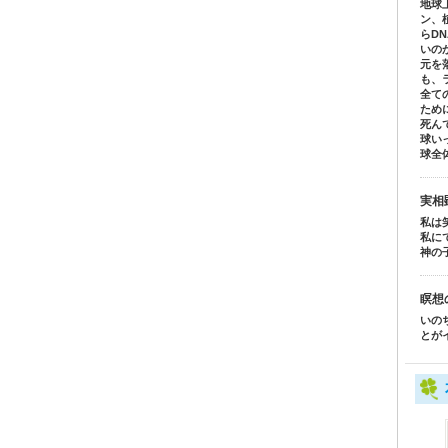
地球
ン、
らD
いの
元を
も、
全て
ため
死ん
球い
球全
実相
私は
私に
神の
瞑想
いの
とが