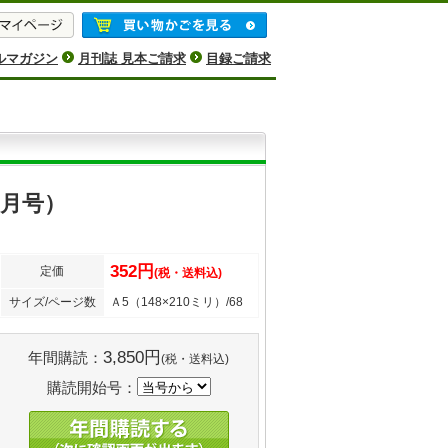
ルマガジン
月刊誌 見本ご請求
目録ご請求
2月号）
352円
定価
(税・送料込)
サイズ/ページ数
Ａ5（148×210ミリ）/68
3,850円
年間購読：
(税・送料込)
購読開始号：