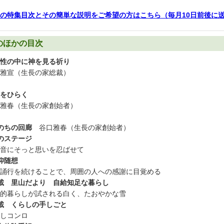
の特集目次とその簡単な説明をご希望の方はこちら（毎月10日前後に
のほかの目次
性の中に神を見る祈り
雅宣（生長の家総裁）
をひらく
雅春（生長の家創始者）
のちの回廊
谷口雅春（生長の家創始者）
のステージ
音にそっと思いを忍ばせて
仰随想
誦行を続けることで、周囲の人への感謝に目覚める
載 里山だより 自給知足な暮らし
的暮らしが試される白く、たおやかな雪
載 くらしの手しごと
しコンロ