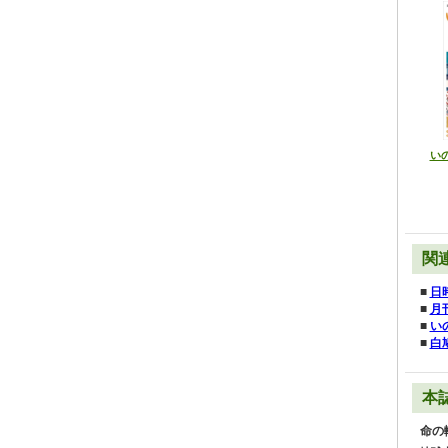
いの
関
■
日
■
月
■
い
■
白
本
命の