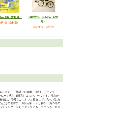
日時計24 No.167（2月
No.167（2月号）
号）
52円(税・送料別)
352円(税・送料別)
あります。「地球上に菌類、藻類、プランクト
かねー」先生は断言しました。一つです。現在か
なる物は、何億もふつふつと存在していたのではな
石だけの地球に「命広がれー」と神が一滴の命の
らプランクトンもバクテリアも、カエルも、水仙