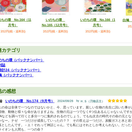
ちの環 No.164（11
いのちの環
いのちの環 No.166（1
白鳩 
月号）
No.165（12月号）
月号）
3
352円(税・送料別)
352円(税・送料別)
352円(税・送料別)
連カテゴリ
のちの環（バックナンバー）
刊誌
時計24（バックナンバー）
鳩（バックナンバー）
誌の感想
輪
いのちの環 No.174（9月号）
2024/08/26
by
Ｈ.Ｓ（刃物店主）
上の命は全体で一つなのではないかと、今、思っています。親しい生物の先生に訊いた事が
植物、動物と様々な命がありますよね、生物の元は一つでなく4つ位あるんじゃないんです
NAなどを調べて行くと多分一つに集約されるのでしょう。でもね太古の時代その命の元と
かなー。ナゼ 一つだけが成長していったの？？ その答えは一つだけ。炭酸ガスと水と岩
落としたんです。－エ！それって神話じゃん。でも私にはそれとしか考えられない。だった
ライオンも人間も、一つの命？