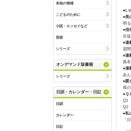
未知の領域
●い
こどものために
●美
明る
小説・エッセイなど
●信
生徒
芸術
●連
眉間
シリーズ
●連
真冬
オンデマンド版書籍
●連
あん
シリーズ
●匿
母の
日訓・カレンダー・日記
●Ｑ
Q1
日訓
Q2
●私
カレンダー
『日
日記