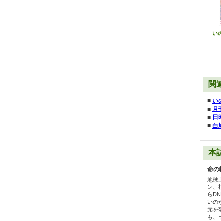
いの
関
■
い
■
月
■
日
■
白
本
命の
地球
ン、
らD
いの
元を
も、