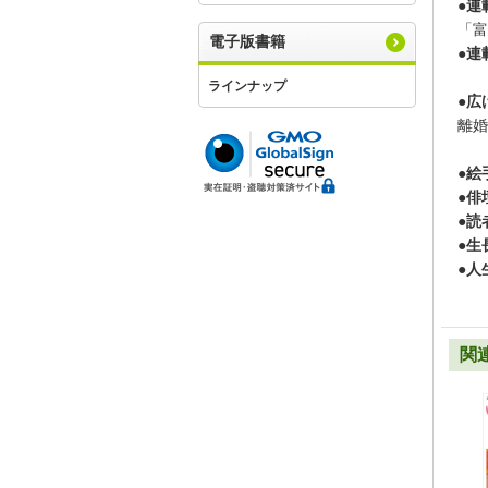
●連
「富
電子版書籍
●連
ラインナップ
●広
離婚
●絵
●俳
●読
●生
●人
関