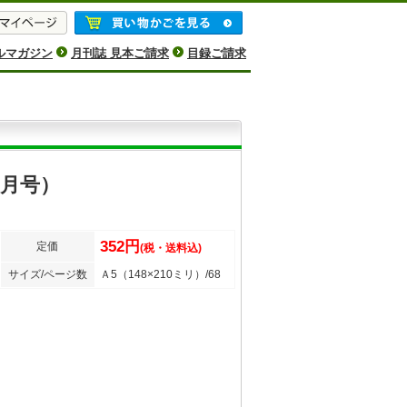
ルマガジン
月刊誌 見本ご請求
目録ご請求
2月号）
352円
定価
(税・送料込)
サイズ/ページ数
Ａ5（148×210ミリ）/68