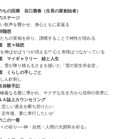
のちの回廊 谷口雅春（生長の家創始者）
のステージ
い歌声を響かせ、身心ともに若返る
仰随想
たちの実相を祈り、讃嘆することで神性が現れる
載 悠々味読
を伸ばせばうつが消える!? 心と表情はつながっている
載 マイギャラリー 絵と人生
、雪が降り積もるさまを描いた「雪の室生寺金堂」
載 くらしの手しごと
しん針刺し
名体験手記
峻厳なる愛に導かれ、ヤクザな生き方から信仰の世界に
＆Ａ誌上カウンセリング
 悲しい過去を断ち切りたい
 定年後、妻に孝行したいが
のこの一冊
々の祈り──神・自然・人間の大調和を祈る』