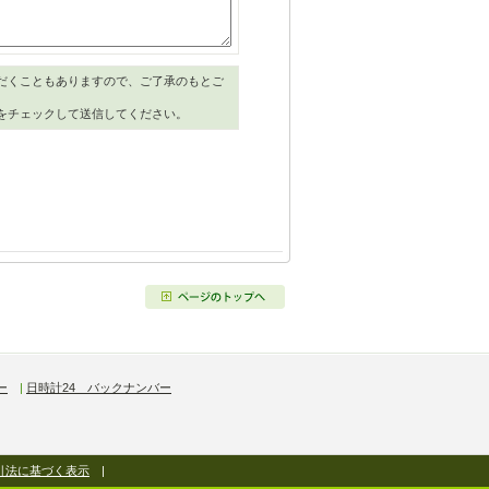
だくこともありますので、ご了承のもとご
をチェックして送信してください。
ー
|
日時計24 バックナンバー
引法に基づく表示
|