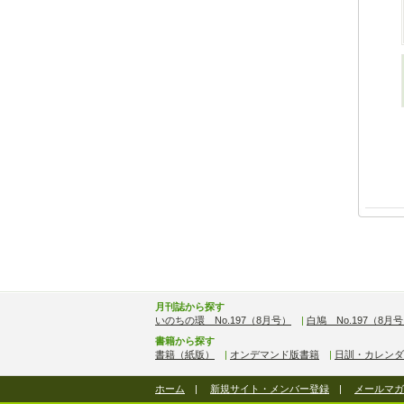
月刊誌から探す
いのちの環 No.197（8月号）
|
白鳩 No.197（8月
書籍から探す
書籍（紙版）
|
オンデマンド版書籍
|
日訓・カレンダ
ホーム
|
新規サイト・メンバー登録
|
メールマガ