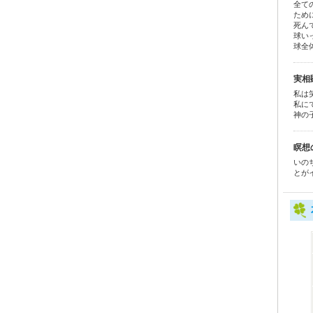
全て
ため
死ん
球い
球全
実相
私は
私に
神の
瞑想
いの
とが