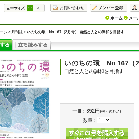
中
大
ホーム
メー
ージ
>
月刊誌
>
いのちの環 No.167（2月号） 自然と人との調和を目指す
いのちの環 No.167（
自然と人との調和を目指す
352円
一冊：
(税・送料込)
数量：