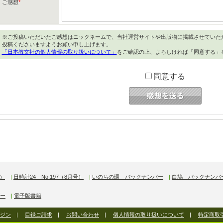
ご感想
*
※ご投稿いただいたご感想はニックネームで、当社運営サイトや出版物に掲載させていた
投稿くださいますようお願い申し上げます。
「日本教文社の個人情報の取り扱いについて」
をご確認の上、よろしければ「同意する」
同意する
号）
|
日時計24 No.197（8月号）
|
いのちの環 バックナンバー
|
白鳩 バックナンバ
ー
|
電子版書籍
ジン
|
目録ご請求
|
お問い合わせ
|
個人情報の取り扱いについて
|
特定商取