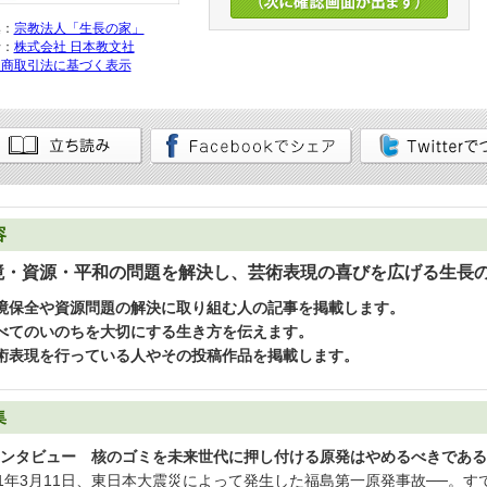
集：
宗教法人「生長の家」
行：
株式会社 日本教文社
定商取引法に基づく表示
容
境・資源・平和の問題を解決し、芸術表現の喜びを広げる生長
境保全や資源問題の解決に取り組む人の記事を掲載します。
べてのいのちを大切にする生き方を伝えます。
術表現を行っている人やその投稿作品を掲載します。
集
ンタビュー 核のゴミを未来世代に押し付ける原発はやめるべきである
11年3月11日、東日本大震災によって発生した福島第一原発事故──。す