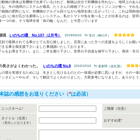
の動物の身体は有機物で出来ているけれど、動物は自分で有機物を作れない。地球上のあら
にな、今の地球のシステムが最高。たくさんの植物プランクトンをミジンコが食べ、それを
で植物の肥料になり。有機物がグルグル回りながら地球全体に広がっていく。これは弱肉強
っぱいに命が広がる素晴らしいシステム。私がトマトや魚を食べることが出来るのは、皆同
体一つの命。そう地球全体「命の輪」なんだ。と今思っています
顕現
いのちの環 No.107（2月号）
2019/04/10
by
市川（神の子）
笑顔で復興されてる事がとても安心致しました。災害にあった方々の支援をよろしくお願い
できる事を御支援下さいました事感謝いたしております。
子らをお導き下さい。また、ご本を贈り下さい。世界の子供達を御守り下さい。再拝・市川
の良さがよくわかった。
いのちの環 No.8
2010/10/18
by
楽多郎（会社員）
ちの環を実感するためには、生きとし生けるものとの一体感が必要に思いますが、その一体
インタビューやルポ、そして解説でよくわかりました。大変参考になりました。ありがとう
本誌の感想をお送りください（
*
は必須）
ニックネーム
*
ご職業（任意）
タイトル（任意）
おすすめ度
*
（見出しになります）