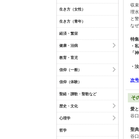
収束
生き方（女性）
理水
と警
生き方（青年）
なぜ
経済・繁栄
特集
健康・治病
・私
「神
教育・育児
・汝
信仰（一般）
次号
信仰（体験）
聖経・讃歌・聖歌など
そ
歴史・文化
愛と
谷口
心理学
聖典
哲学
谷口