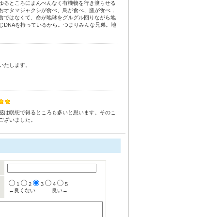
ゆるところにまんべんなく有機物を行き渡らせる
おオタマジャクシが食べ、鳥が食べ、鷹が食べ，
食ではなくて、命が地球をグルグル回りながら地
じDNAを持っているから。つまりみんな兄弟。地
いたします。
感は瞑想で得るところも多いと思います。そのこ
ございました。
1
2
3
4
5
←良くない
良い→