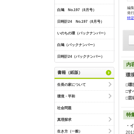
編
白鳩 No.197（8月号）
発
特
日時計24 No.197（8月号）
いのちの環（バックナンバー）
白鳩（バックナンバー）
日時計24（バックナンバー）
内
書籍（紙版）
環
□環
生長の家について
□す
環境・平和
□芸
社会問題
特
真理探求
・イ
生き方（一般）
20