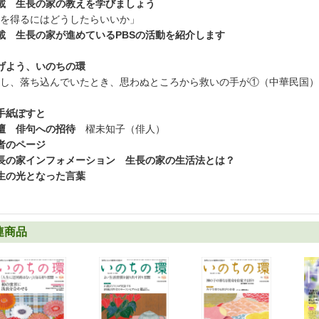
載 生長の家の教えを学びましょう
を得るにはどうしたらいいか」
載 生長の家が進めているPBSの活動を紹介します
げよう、いのちの環
し、落ち込んでいたとき、思わぬところから救いの手が①（中華民国）
手紙ぽすと
壇 俳句への招待
櫂未知子（俳人）
者のページ
長の家インフォメーション 生長の家の生活法とは？
生の光となった言葉
連商品