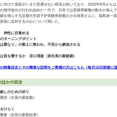
に向けた道筋がいまだ見通せない状況が続いており、2023年8月から
の海洋放出が行われ始めた一方で、日本では原発再稼働の動きが進んで
鐘を鳴らす元京都大学原子炉実験所助教の小出裕章さんに、福島第一原
原発に反対するのかについて聞いた。
 神性に目覚める
のターニングポイント
は愛なり」の教えに救われ、不安から解放される
は吾を愛するか 谷口清超（前生長の家総裁）
の特集目次とその簡単な説明をご希望の方はこちら（毎月10日前後に
のほかの目次
赦しのための祈り
雅宣（生長の家総裁）
をひらく
雅春（生長の家創始者）