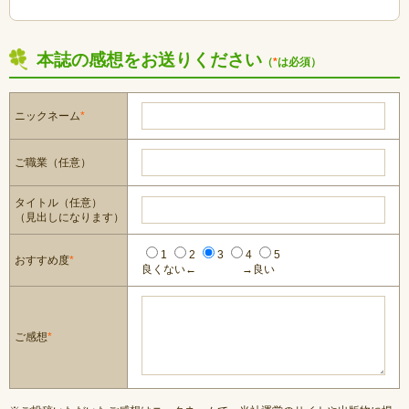
本誌の感想をお送りください
（
*
は必須）
ニックネーム
*
ご職業（任意）
タイトル（任意）
（見出しになります）
1
2
3
4
5
おすすめ度
*
良くない←
→良い
ご感想
*