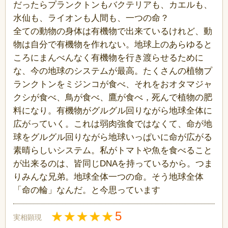
だったらプランクトンもバクテリアも、カエルも、
水仙も、ライオンも人間も、一つの命？
全ての動物の身体は有機物で出来ているけれど、動
物は自分で有機物を作れない。地球上のあらゆると
ころにまんべんなく有機物を行き渡らせるために
な、今の地球のシステムが最高。たくさんの植物プ
ランクトンをミジンコが食べ、それをおオタマジャ
クシが食べ、鳥が食べ、鷹が食べ，死んで植物の肥
料になり。有機物がグルグル回りながら地球全体に
広がっていく。これは弱肉強食ではなくて、命が地
球をグルグル回りながら地球いっぱいに命が広がる
素晴らしいシステム。私がトマトや魚を食べること
が出来るのは、皆同じDNAを持っているから。つま
りみんな兄弟。地球全体一つの命。そう地球全体
「命の輪」なんだ。と今思っています
5
実相顕現