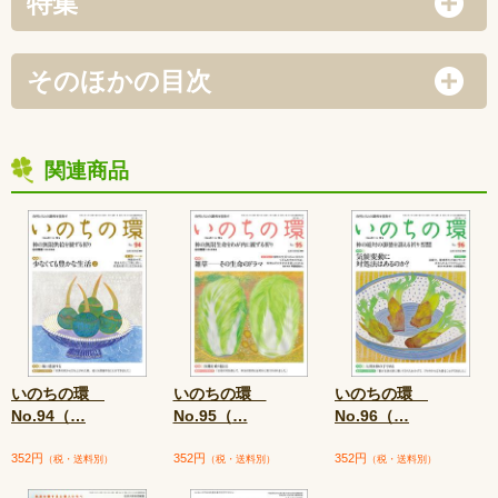
特集
そのほかの目次
関連商品
いのちの環
いのちの環
いのちの環
No.94（
…
No.95（
…
No.96（
…
352円
352円
352円
（税・送料別）
（税・送料別）
（税・送料別）