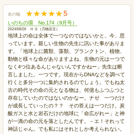
5
命の輪
いのちの環 No.174（9月号）
2024/08/26 Ｈ.Ｓ（刃物店主）
地球上の命は全体で一つなのではないかと、今、思
っています。親しい生物の先生に訊いた事がありま
す。「地球上に菌類、藻類、プランクトン、植物、
動物と様々な命がありますよね、生物の元は一つで
なく4つ位あるんじゃないんですかねー」先生は断
言しました。一つです。現在からDNAなどを調べて
行くと多分一つに集約されるのでしょう。でもね太
古の時代その命の元となる物は、何億もふつふつと
存在していたのではないのかなー。ナゼ 一つだけ
が成長していったの？？ その答えは一つだけ。炭
酸ガスと水と岩石だけの地球に「命広がれー」と神
が一滴の命の元を落としたんです。－エ！それって
神話じゃん。でも私にはそれとしか考えられない。