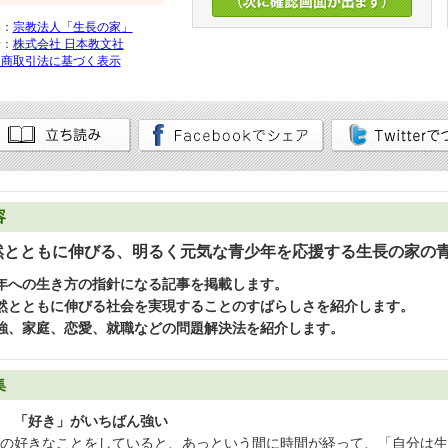
集：
宗教法人「生長の家」
行：
株式会社 日本教文社
定商取引法に基づく表示
容
然とともに伸びる、明るく元気な青少年を応援する生長の家の
年への生き方の指針になる記事を掲載します。
然とともに伸びる社会を実現することのすばらしさを紹介します。
強、家庭、恋愛、就職などの問題解決法を紹介します。
集
 「好き」がいちばん強い
の好きなことをしていると、あっという間に時間が経って、「自分は生