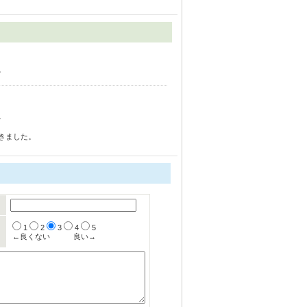
。
。
きました。
1
2
3
4
5
←良くない
良い→