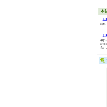
本
日時
特集
日時
毎日
読者
良い