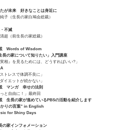
たが未来 好きなことは身近に
純子（生長の家白鳩会総裁）
・不滅
清超（前生長の家総裁）
 Words of Wisdom
生長の家について知りたい」入門講座
実相』を見るためには、どうすればいい?」
&A
ストレスで体調不良に」
ダイエットが続かない」
載 マンガ 幸せの法則
っと自由に！」最終回
載 生長の家が進めているPBSの活動を紹介します
かりの言葉” in English
sic for Shiny Days
長の家インフォメーション