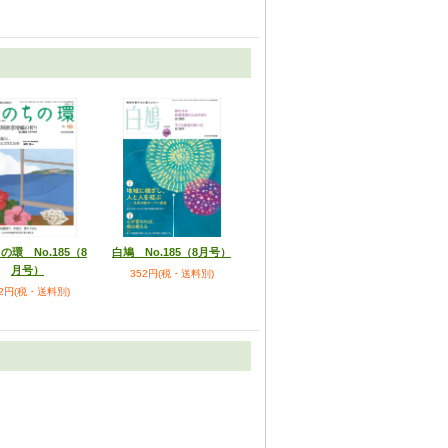
の環 No.185（8
白鳩 No.185（8月号）
月号）
352円(税・送料別)
52円(税・送料別)