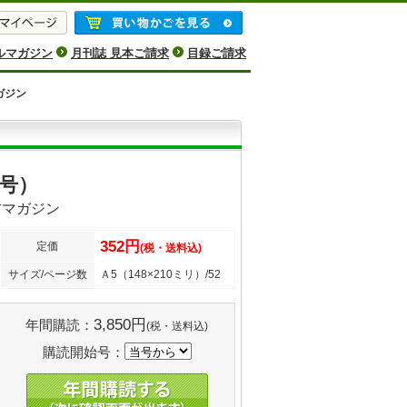
ルマガジン
月刊誌 見本ご請求
目録ご請求
ガジン
月号）
方マガジン
352円
定価
(税・送料込)
サイズ/ページ数
Ａ5（148×210ミリ）/52
3,850円
年間購読：
(税・送料込)
購読開始号：