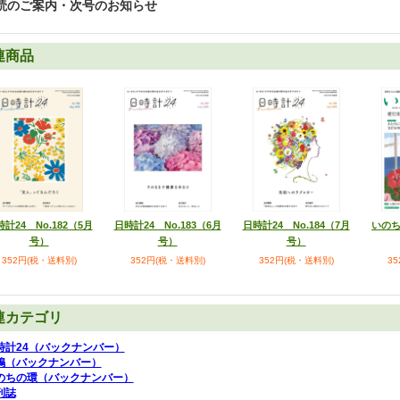
読のご案内・次号のお知らせ
連商品
計24 No.182（5月
日時計24 No.183（6月
日時計24 No.184（7月
いのち
号）
号）
号）
352円(税・送料別)
352円(税・送料別)
352円(税・送料別)
3
連カテゴリ
時計24（バックナンバー）
鳩（バックナンバー）
のちの環（バックナンバー）
刊誌