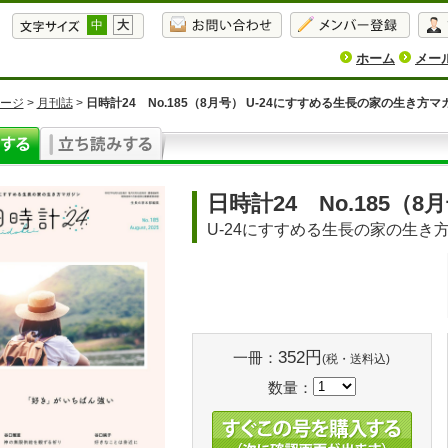
中
大
ホーム
メー
ージ
>
月刊誌
>
日時計24 No.185（8月号） U-24にすすめる生長の家の生き方マ
日時計24 No.185（8
U-24にすすめる生長の家の生き
352円
一冊：
(税・送料込)
数量：