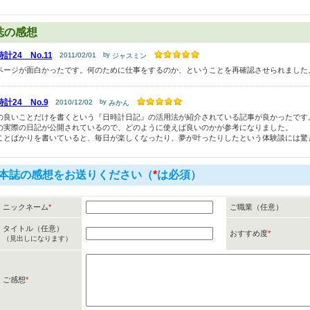
誌の感想
計24 No.11
2011/02/01
by
ジャスミン
ページが面白かったです。何のために仕事をするのか、ということを再確認させられました
計24 No.9
2010/12/02
by
みかん
の良いことだけを書くという『日時計日記』の活用法が紹介されている記事が良かったです
の実際の日記が公開されているので、どのように使えば良いのかが参考になりました。
ことばかりを書いていると、毎日が楽しくなったり、夢が叶ったりしたという体験談には驚
本誌の感想をお送りください（
*
は必須）
ニックネーム
*
ご職業（任意）
タイトル（任意）
おすすめ度
*
（見出しになります）
ご感想
*