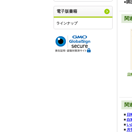
●購
電子版書籍
関
ラインナップ
日時
関
■
日
■
白
■
い
■
月