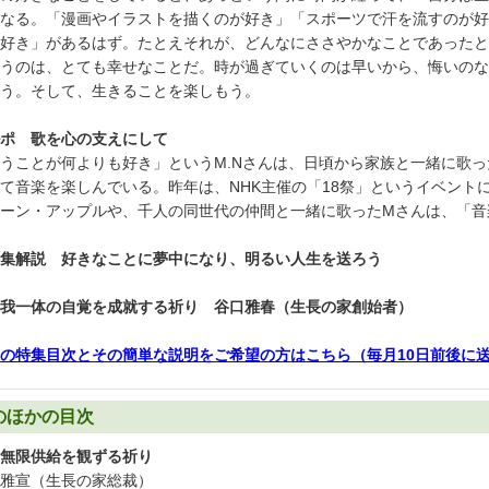
なる。「漫画やイラストを描くのが好き」「スポーツで汗を流すのが好
好き」があるはず。たとえそれが、どんなにささやかなことであったと
うのは、とても幸せなことだ。時が過ぎていくのは早いから、悔いのな
う。そして、生きることを楽しもう。
ポ 歌を心の支えにして
うことが何よりも好き」というM.Nさんは、日頃から家族と一緒に歌
て音楽を楽しんでいる。昨年は、NHK主催の「18祭」というイベント
ーン・アップルや、千人の同世代の仲間と一緒に歌ったMさんは、「音
集解説 好きなことに夢中になり、明るい人生を送ろう
我一体の自覚を成就する祈り 谷口雅春（生長の家創始者）
の特集目次とその簡単な説明をご希望の方はこちら（毎月10日前後に
のほかの目次
無限供給を観ずる祈り
雅宣（生長の家総裁）