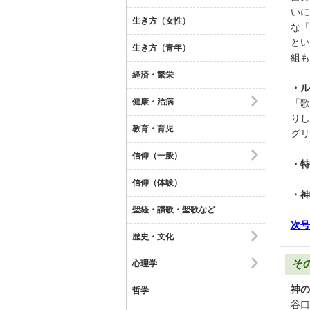
いに
生き方（女性）
な「
とい
生き方（青年）
組も
経済・繁栄
・ル
健康・治病
「歌
りし
教育・育児
グリ
信仰（一般）
・特
信仰（体験）
・神
聖経・讃歌・聖歌など
次号
歴史・文化
そ
心理学
神の
哲学
谷口