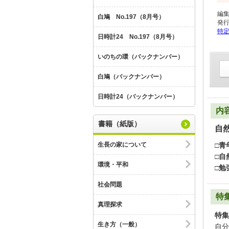
編
白鳩 No.197（8月号）
発
特
日時計24 No.197（8月号）
いのちの環（バックナンバー）
白鳩（バックナンバー）
日時計24（バックナンバー）
内
書籍（紙版）
自
□青
生長の家について
□自
環境・平和
□勉
社会問題
特
真理探求
特集
生き方（一般）
自分