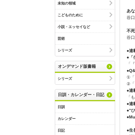
未知の領域
あな
こどものために
谷口
小説・エッセイなど
不死
谷口
芸術
●連載
シリーズ
●「
「『
オンデマンド版書籍
●Q
①「
シリーズ
②「
●連
日訓・カレンダー・日記
「も
●連
日訓
●“ひ
●Mu
カレンダー
●生
日記