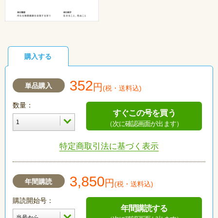
購入する
352
単品購入
円
(税・送料込)
数量：
すぐこの号を買う
（次に確認画面が出ます）
特定商取引法に基づく表示
3,850
年間購読
円
(税・送料込)
購読開始号：
年間購読する