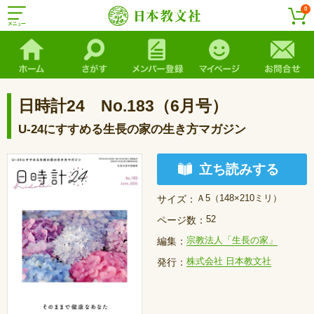
0
日時計24 No.183（6月号）
U-24にすすめる生長の家の生き方マガジン
立ち読みする
Ａ5（148×210ミリ）
サイズ：
52
ページ数：
宗教法人「生長の家」
編集：
株式会社 日本教文社
発行：