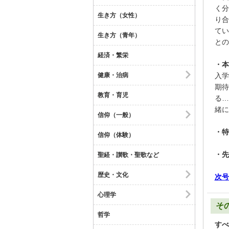
く分
生き方（女性）
り合
てい
生き方（青年）
との
経済・繁栄
・本
健康・治病
入学
期待
教育・育児
る…
緒に
信仰（一般）
・特
信仰（体験）
・先
聖経・讃歌・聖歌など
歴史・文化
次号
心理学
そ
哲学
すべ