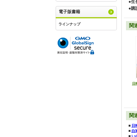
●生
●購
電子版書籍
ラインナップ
関
日時
関
■
日
■
白
■
い