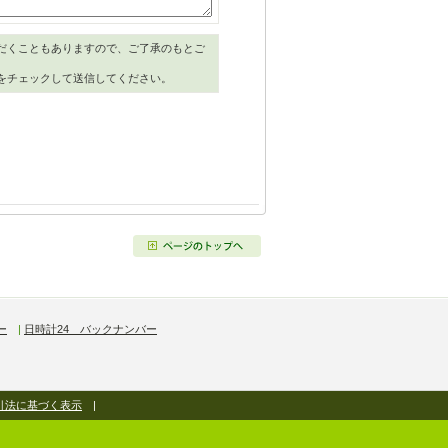
だくこともありますので、ご了承のもとご
をチェックして送信してください。
ー
|
日時計24 バックナンバー
引法に基づく表示
|