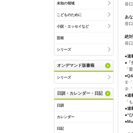
未知の領域
谷口
こどものために
あな
谷口
小説・エッセイなど
絶対
芸術
谷口
シリーズ
●連載
●「
オンデマンド版書籍
「愛
●Q
シリーズ
①「
②「
日訓・カレンダー・日記
●連
「も
日訓
●連
●“ひ
カレンダー
●Mu
日記