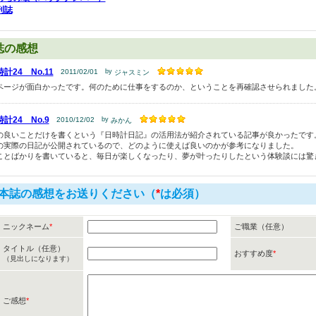
刊誌
誌の感想
計24 No.11
2011/02/01
by
ジャスミン
ページが面白かったです。何のために仕事をするのか、ということを再確認させられました
計24 No.9
2010/12/02
by
みかん
の良いことだけを書くという『日時計日記』の活用法が紹介されている記事が良かったです
の実際の日記が公開されているので、どのように使えば良いのかが参考になりました。
ことばかりを書いていると、毎日が楽しくなったり、夢が叶ったりしたという体験談には驚
本誌の感想をお送りください（
*
は必須）
ニックネーム
*
ご職業（任意）
タイトル（任意）
おすすめ度
*
（見出しになります）
ご感想
*