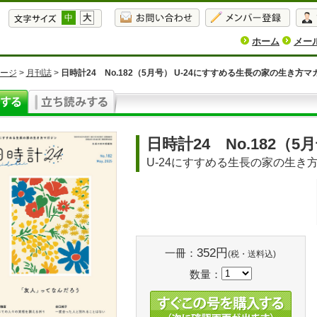
中
大
ホーム
メー
ージ
>
月刊誌
>
日時計24 No.182（5月号） U-24にすすめる生長の家の生き方マ
日時計24 No.182（5
U-24にすすめる生長の家の生き
352円
一冊：
(税・送料込)
数量：