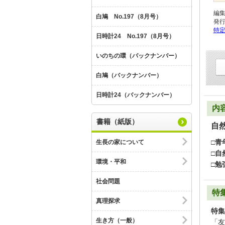
編
白鳩 No.197（8月号）
発
特
日時計24 No.197（8月号）
いのちの環（バックナンバー）
白鳩（バックナンバー）
日時計24（バックナンバー）
内
書籍（紙版）
自
□青
生長の家について
□自
環境・平和
□勉
社会問題
特
真理探求
特集
生き方（一般）
「友