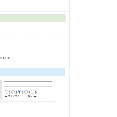
。
。
きました。
1
2
3
4
5
←良くない
良い→