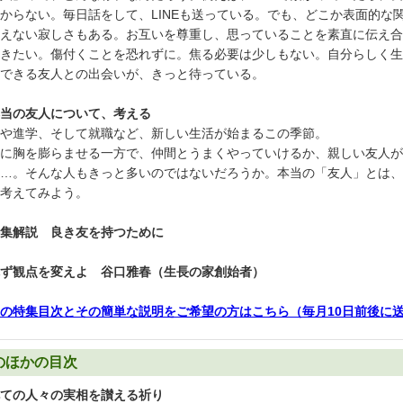
からない。毎日話をして、LINEも送っている。でも、どこか表面的な
えない寂しさもある。お互いを尊重し、思っていることを素直に伝え合
きたい。傷付くことを恐れずに。焦る必要は少しもない。自分らしく生
できる友人との出会いが、きっと待っている。
当の友人について、考える
や進学、そして就職など、新しい生活が始まるこの季節。
に胸を膨らませる一方で、仲間とうまくやっていけるか、親しい友人が
…。そんな人もきっと多いのではないだろうか。本当の「友人」とは、
考えてみよう。
集解説 良き友を持つために
ず観点を変えよ 谷口雅春（生長の家創始者）
の特集目次とその簡単な説明をご希望の方はこちら（毎月10日前後に
のほかの目次
ての人々の実相を讃える祈り