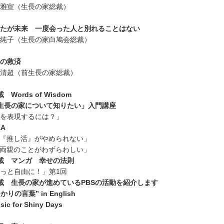
雅宣（生長の家総裁）
たが未来 一度会った人と別れることはない
純子（生長の家白鳩会総裁）
の救済
清超（前生長の家総裁）
 Words of Wisdom
生長の家について知りたい」入門講座
を表現するには？」
&A
『推し活』がやめられない」
両親のことがわずらわしい」
載 マンガ 幸せの法則
っと自由に！」第1回
載 生長の家が進めているPBSの活動を紹介します
かりの言葉” in English
sic for Shiny Days