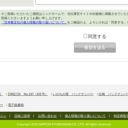
※ご投稿いただいたご感想はニックネームで、当社運営サイトや出版物に掲載させていた
投稿くださいますようお願い申し上げます。
「日本教文社の個人情報の取り扱いについて」
をご確認の上、よろしければ「同意する」
同意する
号）
|
日時計24 No.197（8月号）
|
いのちの環 バックナンバー
|
白鳩 バックナンバ
ー
|
電子版書籍
ジン
|
目録ご請求
|
お問い合わせ
|
個人情報の取り扱いについて
|
特定商取
Copyright 2015 NIPPON KYOBUNSHA CO. LTD. All rights reserved.