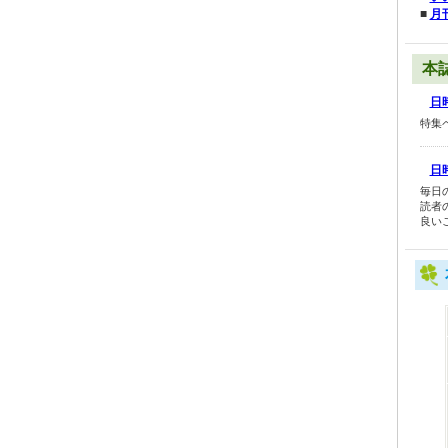
■
月
本
日時
特集
日時
毎日
読者
良い