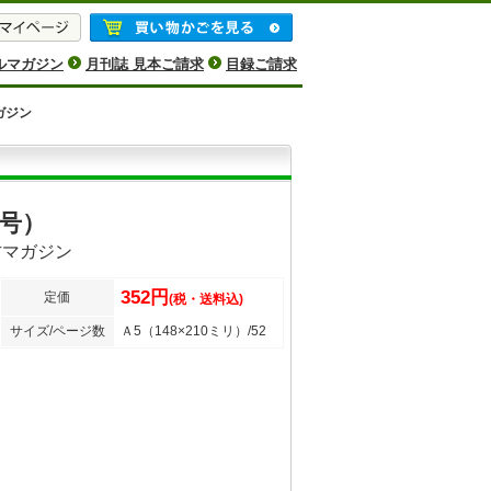
ルマガジン
月刊誌 見本ご請求
目録ご請求
ガジン
月号）
方マガジン
352円
定価
(税・送料込)
サイズ/ページ数
Ａ5（148×210ミリ）/52