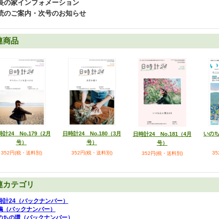
長の家インフォメーション
読のご案内・次号のお知らせ
連商品
計24 No.179（2月
日時計24 No.180（3月
いのち
日時計24 No.181（4月
号）
号）
号）
352円(税・送料別)
352円(税・送料別)
3
352円(税・送料別)
連カテゴリ
時計24（バックナンバー）
鳩（バックナンバー）
のちの環（バックナンバー）