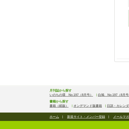
月刊誌から探す
いのちの環 No.197（8月号）
|
白鳩 No.197（8月
書籍から探す
書籍（紙版）
|
オンデマンド版書籍
|
日訓・カレンダ
ホーム
|
新規サイト・メンバー登録
|
メールマガ