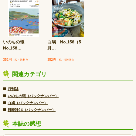
いのちの環
白鳩 No.158（5
No.158
…
月
…
352円
352円
（税・送料別）
（税・送料別）
関連カテゴリ
■
月刊誌
■
いのちの環（バックナンバー）
■
白鳩（バックナンバー）
■
日時計24（バックナンバー）
本誌の感想