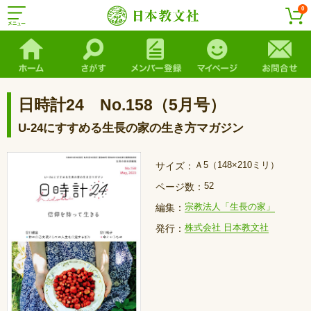
0
日時計24 No.158（5月号）
U-24にすすめる生長の家の生き方マガジン
Ａ5（148×210ミリ）
サイズ：
52
ページ数：
宗教法人「生長の家」
編集：
株式会社 日本教文社
発行：