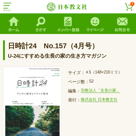
0
日時計24 No.157（4月号）
U-24にすすめる生長の家の生き方マガジン
Ａ5（148×210ミリ）
サイズ：
52
ページ数：
宗教法人「生長の家」
編集：
株式会社 日本教文社
発行：