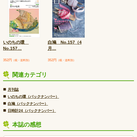
いのちの環
白鳩 No.157（4
No.157
…
月
…
352円
352円
（税・送料別）
（税・送料別）
関連カテゴリ
■
月刊誌
■
いのちの環（バックナンバー）
■
白鳩（バックナンバー）
■
日時計24（バックナンバー）
本誌の感想