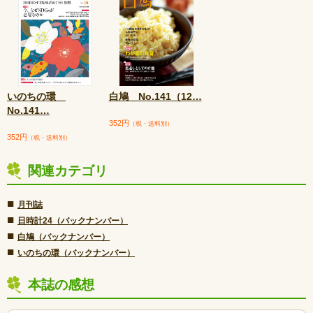
いのちの環
白鳩 No.141（12
…
No.141
…
352円
（税・送料別）
352円
（税・送料別）
関連カテゴリ
■
月刊誌
■
日時計24（バックナンバー）
■
白鳩（バックナンバー）
■
いのちの環（バックナンバー）
本誌の感想