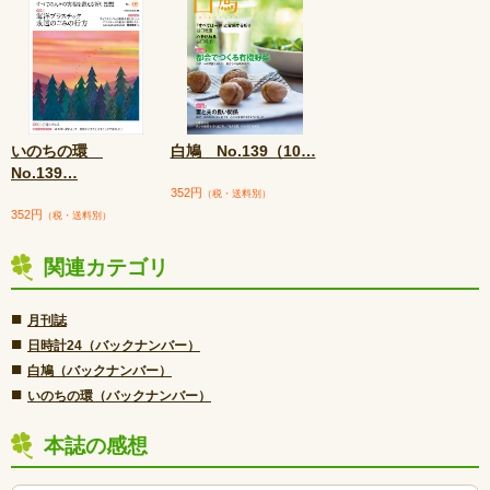
いのちの環
白鳩 No.139（10
…
No.139
…
352円
（税・送料別）
352円
（税・送料別）
関連カテゴリ
■
月刊誌
■
日時計24（バックナンバー）
■
白鳩（バックナンバー）
■
いのちの環（バックナンバー）
本誌の感想