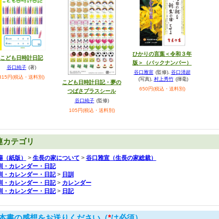
ひかりの言葉＜令和３年
こども日時計日記
版＞（バックナンバー）
谷口純子
(著)
谷口雅宣
(監修)
,
谷口清超
315円(税込・送料別)
(写真)
,
村上秀竹
(揮毫)
こども日時計日記・夢の
650円(税込・送料別)
つばさプラスシール
谷口純子
(監修)
105円(税込・送料別)
連カテゴリ
籍（紙版）
>
生長の家について
>
谷口雅宣（生長の家総裁）
訓・カレンダー・日記
訓・カレンダー・日記
>
日訓
訓・カレンダー・日記
>
カレンダー
訓・カレンダー・日記
>
日記
本書の感想をお送りください（
*
は必須）