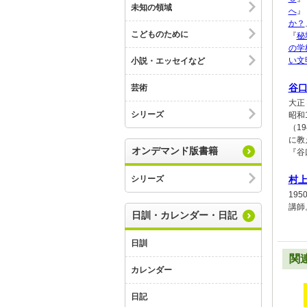
未知の領域
へ
』
か？
こどものために
『
秘
の学
い文
小説・エッセイなど
谷
芸術
大正
シリーズ
昭和
（1
に教
オンデマンド版書籍
『谷
シリーズ
村
19
講師
日訓・カレンダー・日記
日訓
関
カレンダー
日記