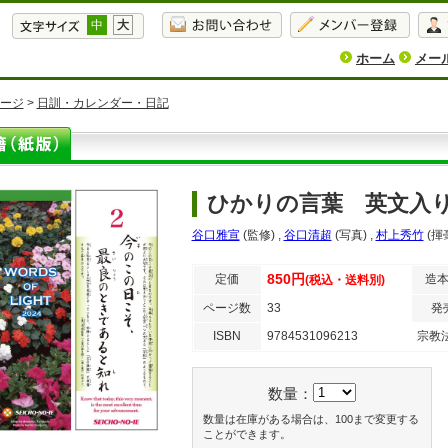
中
大
ホーム
メー
ージ
>
日訓・カレンダー・日記
ひかりの言葉 英文入り
谷口雅宣
(監修)
,
谷口清超
(写真)
,
村上秀竹
(揮
850円
定価
造
(税込・送料別)
ページ数
33
発
ISBN
9784531096213
宗教
数量：
数量は在庫がある場合は、100まで変更する
ことができます。