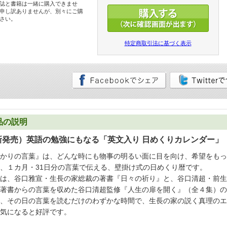
誌と書籍は一緒に購入できませ
申し訳ありませんが、別々にご購
さい。
特定商取引法に基づく表示
品の説明
新発売）英語の勉強にもなる「英文入り 日めくりカレンダー」
かりの言葉』は、どんな時にも物事の明るい面に目を向け、希望をもっ
、１カ月・31日分の言葉で伝える、壁掛け式の日めくり暦です。
は、谷口雅宣・生長の家総裁の著書『日々の祈り』と、谷口清超・前生
著書からの言葉を収めた谷口清超監修『人生の扉を開く』（全４集）の
、その日の言葉を読むだけのわずかな時間で、生長の家の説く真理のエ
気になると好評です。