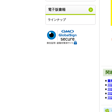
電子版書籍
ラインナップ
関
■
書
■
日
■
日
■
日
■
日