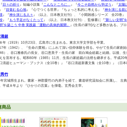
『
日々の祈り
』短編小説集『
こんなところに…
』『
今こそ自然から学ぼう
』『
太陽
』『
目覚むる心地
』『心でつくる世界』『ちょっと私的に考える』『
神を演じる前
境
』『
神を演じる人々
』（以上、日本教文社刊）、『小閑雑感シリーズ 全20巻』
校
』『
もう手足がなくたって
』（以上、日本教文社刊）、監修書に『
“新しい文明"
明"を築こう 中巻 実践篇「運動の具体的展開」
』(生長の家刊)など多数がある。ブ
口清超
８年（1919）10月23日、広島市に生まれる。東京大学文学部を卒業。
17年（1942）、『生命の實相』にふれて深い信仰体験を得る。やがて生長の家創始
946）、谷口雅春氏の長女、谷口恵美子・生長の家 前白鳩会総裁と結婚。以後、
えを宣布する。昭和60年（1985）11月、生長の家総裁の法燈を継承する。平成20年（
口清超ヒューマン・ブックス（全10巻）』『谷口清超新書文集（全10巻）』（日
上秀竹
50年宮城県生まれ。書家・神郡愛竹の内弟子を経て、書道研究温知会に所属し、 古
。平成８年より 『ひかりの言葉』を揮毫。玄秀会主宰。
連商品