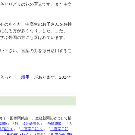
色とりどりの花の写真です。また主文
心のある方、中高生のお子さんをお持
になる方が多くなりました。また、
学ぶ外国の方にも喜ばれています。
い下さい。言葉の力を毎日活用するこ
入った「
一般用
」があります。2024年
程修了（国際関係論）。産経新聞記者として横
然讃歌
』『
観世音菩薩讃歌
』『
飛鳥讃歌
』『
万
字日記 １
』『
二百字日記 ２
』『
二百字日記
』『
“森の中”へ行く
』（共著）『
衝撃から理解