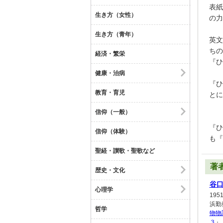
表紙
生き方（女性）
の力
生き方（青年）
英文
ちの
経済・繁栄
『ひ
健康・治病
『ひ
教育・育児
とに
信仰（一般）
『ひ
信仰（体験）
も『
聖経・讃歌・聖歌など
著
歴史・文化
谷
心理学
19
浜勤
哲学
物物
３
』