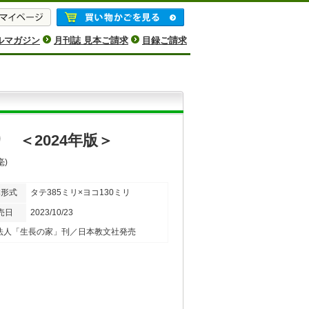
ルマガジン
月刊誌 見本ご請求
目録ご請求
 ＜2024年版＞
毫)
本形式
タテ385ミリ×ヨコ130ミリ
売日
2023/10/23
法人「生長の家」刊／日本教文社発売