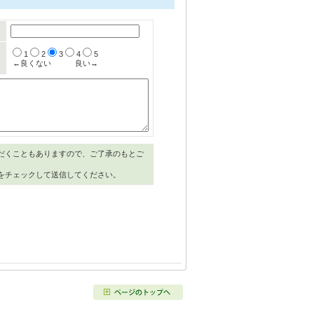
1
2
3
4
5
←良くない
良い→
だくこともありますので、ご了承のもとご
をチェックして送信してください。