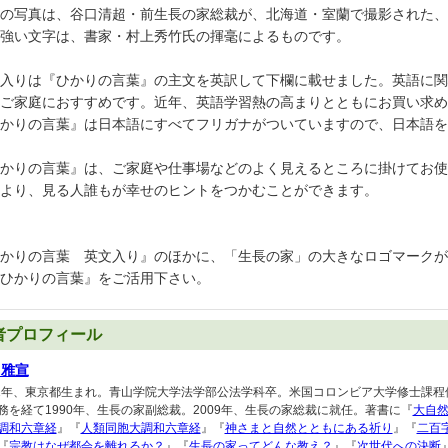
の写真は、谷口清超・前生長の家総裁が、北海道・室蘭で撮影された、
強い文字は、書家・村上秀竹氏の揮毫によるものです。
入りは『ひかりの言葉』の主文を英訳して下欄に載せました。英語に関
ご家庭におすすめです。近年、英語学習熱の高まりとともにお買い求め
かりの言葉』は日本語にすべてフリガナがついていますので、日本語を
かりの言葉』は、ご家庭や仕事場などのよく見えるところに掛けてお使
より、見る人誰もが幸せのヒントをつかむことができます。
かりの言葉 英文入り』のほかに、「生長の家」の大きなロゴマークが
ひかりの言葉』をご活用下さい。
者プロフィール
口雅宣
51年、東京都生まれ。青山学院大学法学部公法学科卒。米国コロンビア大学修士課
務を経て1990年、生長の家副総裁。2009年、生長の家総裁に就任。著書に『
大自
調和六章経
』『
人類同胞大調和六章経
』『
神さまと自然とともにある祈り
』『
二百
『
宗教はなぜ都会を離れるか？
』『
生長の家ってどんな教え？
』『
次世代への決断