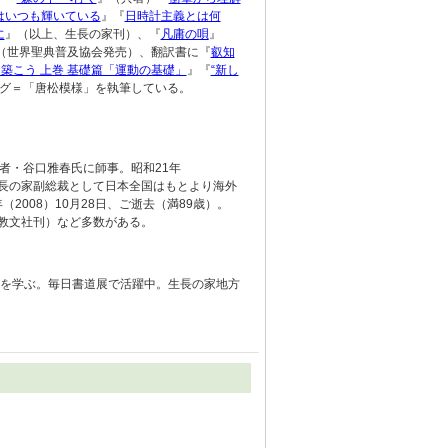
はいつも輝いている
』『
日時計主義とは何
に
』（以上、生長の家刊）、『
凡庸の唄
』
（世界聖典普及協会発売）、翻訳書に『
叡知
を築こう 上巻 基礎篇「運動の基礎」
』『
“新し
ログ＝「唐松模様」を執筆している。
者・谷口雅春氏に師事。昭和21年
生長の家副総裁として日本全国はもとより海外
2008）10月28日、ご逝去（満89歳）。
本教文社刊）など多数がある。
典を学ぶ。毎日書道展で活躍中。生長の家地方