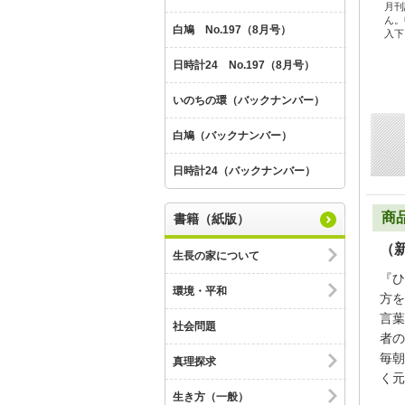
月刊
ん。
白鳩 No.197（8月号）
入下
日時計24 No.197（8月号）
いのちの環（バックナンバー）
白鳩（バックナンバー）
日時計24（バックナンバー）
商
書籍（紙版）
（
生長の家について
『ひ
環境・平和
方を
言葉
社会問題
者の
毎朝
真理探求
く元
生き方（一般）