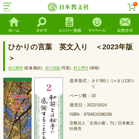
0
ひかりの言葉 英文入り ＜2023年版
＞
谷口雅宣
(監修,翻訳)
,
谷口清超
(写真)
,
村上秀竹
(揮毫)
造本形式：
タテ385ミリ×ヨコ130ミ
リ
ページ数：
33
発売日：
2022/10/24
ISBN：
9784531096206
宗教法人「生長の家」刊／日本教文
社発売