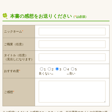
本書の感想をお送りください
（
*
は必須）
ニックネーム
*
ご職業（任意）
タイトル（任意）
（見出しになります）
1
2
3
4
5
おすすめ度
*
良くない←
→良い
ご感想
*