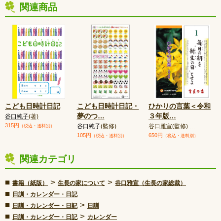
関連商品
こども日時計日記
こども日時計日記・
ひかりの言葉＜令和
夢のつ
…
３年版
…
谷口純子
(著)
315円
谷口純子
(監修)
谷口雅宣(監修) …
（税込・送料別）
105円
650円
（税込・送料別）
（税込・送料別）
関連カテゴリ
■
>
>
書籍（紙版）
生長の家について
谷口雅宣（生長の家総裁）
■
日訓・カレンダー・日記
■
>
日訓・カレンダー・日記
日訓
■
>
日訓・カレンダー・日記
カレンダー