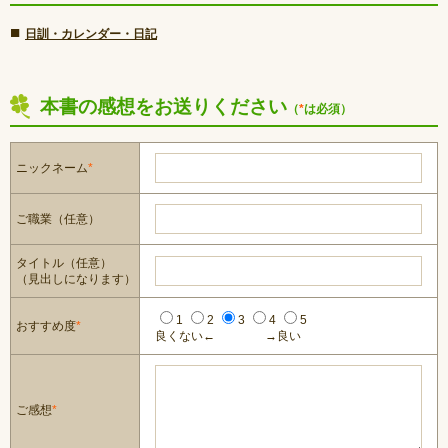
■
日訓・カレンダー・日記
本書の感想をお送りください
（
*
は必須）
ニックネーム
*
ご職業（任意）
タイトル（任意）
（見出しになります）
1
2
3
4
5
おすすめ度
*
良くない←
→良い
ご感想
*