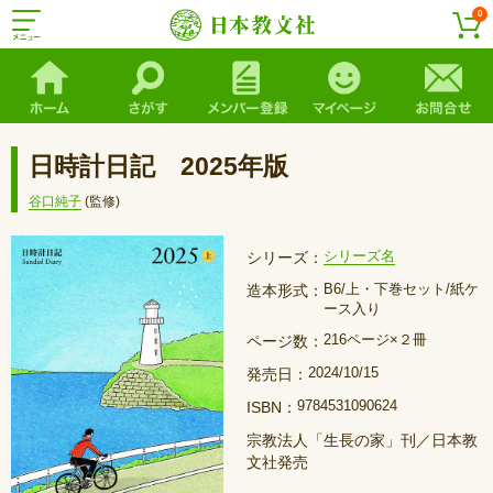
0
日時計日記 2025年版
谷口純子
(監修)
シリーズ名
シリーズ：
B6/上・下巻セット/紙ケ
造本形式：
ース入り
216ページ×２冊
ページ数：
2024/10/15
発売日：
9784531090624
ISBN：
宗教法人「生長の家」刊／日本教
文社発売