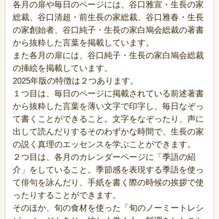
各月の扉や毎日のページには、谷口雅宣・生長の家
総裁、谷口清超・前生長の家総裁、谷口雅春・生長
の家創始者、谷口純子・生長の家白鳩会総裁の著書
から抜粋した言葉を掲載しています。
また各月の扉には、谷口純子・生長の家白鳩会総裁
の挿絵を掲載しています。
2025年版の特徴は２つあります。
１つ目は、毎日のページに掲載されている前述著書
から抜粋した言葉を薄い文字で印字し、毎日なぞっ
て書くことができること。文字をなぞったり、声に
出して読んだりするそのわずかな時間で、生長の家
の説く真理のエッセンスを学ぶことができます。
２つ目は、各月のカレンダーページに「季語の紹
介」をしていること。季節感を表現する季語を使っ
て俳句を詠んだり、手紙を書く際の時候の挨拶で使
ったりすることができます。
そのほか、旬の食材を使った「旬のノーミートレシ