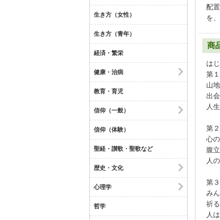
配置
生き方（女性）
を、
生き方（青年）
商
経済・繁栄
はじ
健康・治病
第１
山地
教育・育児
出会
人生
信仰（一般）
第２
信仰（体験）
心の
聖経・讃歌・聖歌など
腹立
人の
歴史・文化
第３
心理学
みん
祈る
哲学
人は