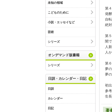
未知の領域
第４
こどものために
発酵
自転
小説・エッセイなど
絶対
芸術
第５
闇で
シリーズ
人新
人か
オンデマンド版書籍
第６
シリーズ
夢の
夢の
日訓・カレンダー・日記
初出
日訓
参考
生長
カレンダー
日記
著