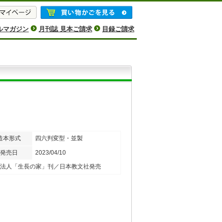
ルマガジン
月刊誌 見本ご請求
目録ご請求
造本形式
四六判変型・並製
発売日
2023/04/10
法人「生長の家」刊／日本教文社発売