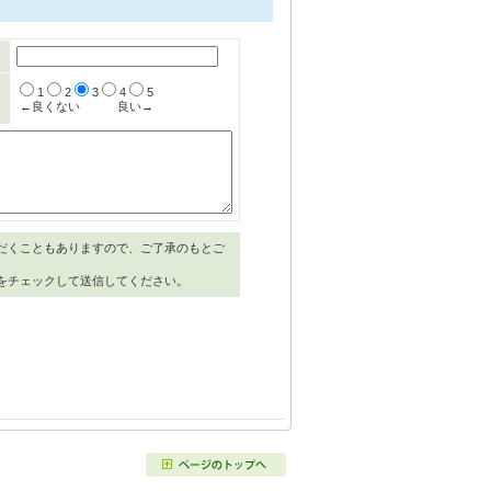
1
2
3
4
5
←良くない
良い→
だくこともありますので、ご了承のもとご
をチェックして送信してください。