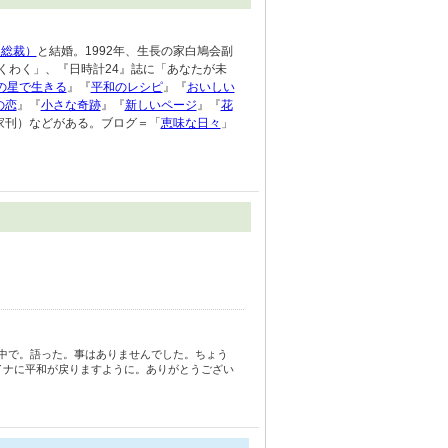
家総裁）
と結婚。1992年、生長の家白鳩会副
くわく」、『日時計24』誌に「あなたが未
の星で生きる
』『
平和のレシピ
』『
おいしい
の恋
』『
小さな奇跡
』『
新しいページ
』『
花
家刊）などがある。ブログ＝「
恵味な日々
」
中で。語った。事はありませんでした。ちょう
イナに平和が戻りますように。ありがとうござい