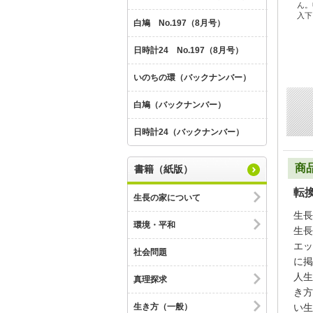
ん。
入下
白鳩 No.197（8月号）
日時計24 No.197（8月号）
いのちの環（バックナンバー）
白鳩（バックナンバー）
日時計24（バックナンバー）
商
書籍（紙版）
転
生長の家について
生長
環境・平和
生長
エッ
社会問題
に掲
人生
真理探求
き方
生き方（一般）
い生