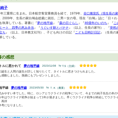
口純子
52年三重県に生まれ。日本航空客室乗務員を経て、1979年、
谷口雅宣氏（現生長の
。2009年、生長の家白鳩会総裁に就任。二男一女の母。現在『白鳩』誌に「日々わ
を執筆している。著書に『
夢の地平線
』『
森の日ぐらし
』『
46億年のいのち
』『
こ
ミート 四季の恵み弁当
』『
うぐいす餅とバナナ
』（以上、生長の家刊）、『
突然
立ち
』（以上、日本教文社刊）、子ども向けの日記『
こども日時計日記
』（生長の
筆している。
書の感想
トルに惹かれて
夢の地平線
2023/11/08
by
T.S（主婦）
の誕生と人間の誕生が詳しく知りたくて、タイトルに惹きつけられました。
も感動しました。孫娘にもプレゼントしました。
地平線
夢の地平線
2023/05/30
by
Ｔ.Ｋ（農業）
読みやすい本でした。特に、ロシアとウクライナの戦争について、今までの純子先生の本の
今年はウクライナ戦争が始まって1年が過ぎました。早くウクライナ戦争が終結してウクラ
。再拝
参考になりました。