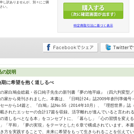
申し訳ありませんが、別々にご購
さい。
特定商取引法に基づく表示
品の説明
換期に希望を抱く道しるべ
の家白鳩会総裁・谷口純子先生の新刊書『夢の地平線』（四六判変型／16
の家から発刊されました。本書は、『日時計24』誌2009年創刊準備号～No
セーから14篇と、『白鳩』誌No.55（2014年10月）、『理想世界』誌（当
載されたエッセーの合計17篇を収録。活字離れが進んでいると言われ
の道しるべとなる本」をコンセプトに、「暮らし」「心の習慣を変える
」「平和」「夢の実現」をテーマとした６章で構成されています。本書
き方を実践することで、未来に希望をもって生きられることを伝えてい