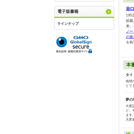
谷
電子版書籍
19
総裁
ラインナップ
来」
ノー
の旅
を執
本
タイ
地球
とて
夢の
大変
ど、
ます
大変