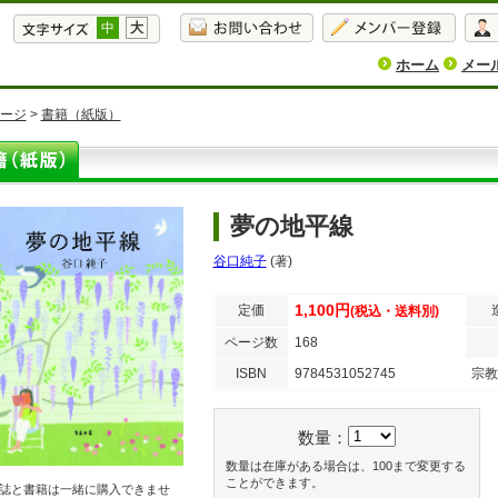
中
大
ホーム
メー
ージ
>
書籍（紙版）
夢の地平線
谷口純子
(著)
1,100円
定価
(税込・送料別)
ページ数
168
ISBN
9784531052745
宗教
数量：
数量は在庫がある場合は、100まで変更する
ことができます。
誌と書籍は一緒に購入できませ