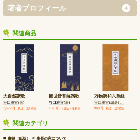
著者プロフィール
関連商品
大自然讃歌
観世音菩薩讃歌
万物調和六章経
谷口雅宣
(著)
谷口雅宣
(著)
谷口雅宣(編著) …
1,572円
1,781円
900円
（税込・送料別）
（税込・送料別）
（税込・送料別）
関連カテゴリ
■
>
書籍（紙版）
生長の家について