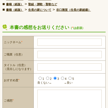
■
>
書籍（紙版）
聖経・讃歌・聖歌など
■
>
>
書籍（紙版）
生長の家について
谷口雅宣（生長の家総裁）
本書の感想をお送りください
（
*
は必須）
ニックネーム
*
ご職業（任意）
タイトル（任意）
（見出しになります）
1
2
3
4
5
おすすめ度
*
良くない←
→良い
ご感想
*