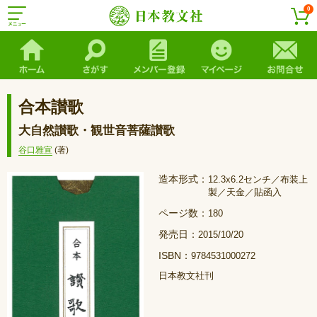
0
合本讃歌
大自然讃歌・観世音菩薩讃歌
谷口雅宣
(著)
造本形式：
12.3x6.2センチ／布装上
製／天金／貼函入
ページ数：
180
発売日：
2015/10/20
ISBN：
9784531000272
日本教文社刊