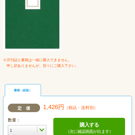
※月刊誌と書籍は一緒に購入できません。
申し訳ありませんが、別々にご購入下さい。
書籍（紙版）
1,426円
（税込・送料別）
定 価
数量：
購入する
（次に確認画面が出ます）